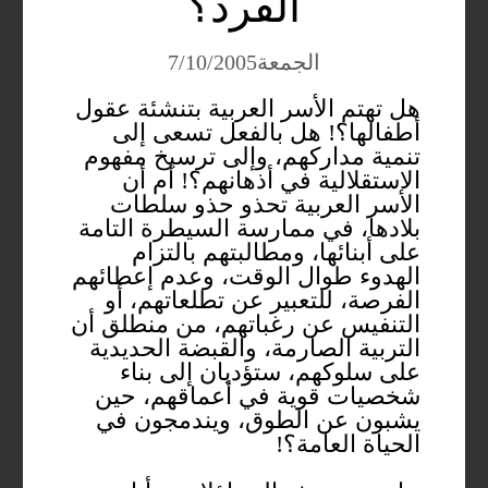
الفرد؟
الجمعة7/10/2005
هل تهتم الأسر العربية بتنشئة عقول
أطفالها؟! هل بالفعل تسعى إلى
تنمية مداركهم، وإلى ترسيخ مفهوم
الاستقلالية في أذهانهم؟! أم أن
الأسر العربية تحذو حذو سلطات
بلادها، في ممارسة السيطرة التامة
على أبنائها، ومطالبتهم بالتزام
الهدوء طوال الوقت، وعدم إعطائهم
الفرصة، للتعبير عن تطلعاتهم، أو
التنفيس عن رغباتهم، من منطلق أن
التربية الصارمة، والقبضة الحديدية
على سلوكهم، ستؤديان إلى بناء
شخصيات قوية في أعماقهم، حين
يشبون عن الطوق، ويندمجون في
الحياة العامة؟!