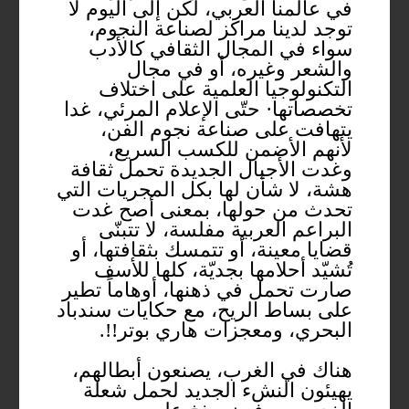
في عالمنا العربي، لكن إلى اليوم لا
توجد لدينا مراكز لصناعة النجوم،
سواء في المجال الثقافي كالأدب
والشعر وغيره، أو في مجال
التكنولوجيا العلمية على اختلاف
تخصصاتها· حتّى الإعلام المرئي، غدا
يتهافت على صناعة نجوم الفن،
لأنهم الأضمن للكسب السريع،
وغدت الأجيال الجديدة تحمل ثقافة
هشة، لا شأن لها بكل المجريات التي
تحدث من حولها، بمعنى أصح غدت
البراعم العربية مفلسة، لا تتبنّى
قضايا معينة، أو تتمسك بثقافتها، أو
تُشيّد أحلامها بجديّة، كلها للأسف
صارت تحمل في ذهنها، أوهاماً تطير
على بساط الريح، مع حكايات سندباد
البحري، ومعجزات هاري بوتر!!.
هناك في الغرب، يصنعون أبطالهم،
يهيئون النشء الجديد لحمل شعلة