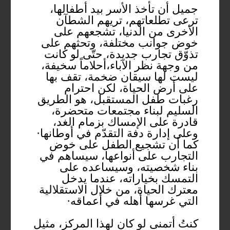
جميل أن تأخذ الأسر بيد أطفالها،
ترعى تطلعاتهم، تريهم الشطآن
الأخرى من الدنيا، تشجعهم على
خوض جوانب مختلفة، وتحثهم على
تذوّق تجارب جديدة، حتّى لو كانت
من وجهة نظر الآباء،أحلاماً سخيفة،
ليست لها سيقان ضخمة، تقف بها
على أرض الحياة، لكن احترام
رغبات طفل المستقبل، هو الطريق
السليم لبناء مجتمعات متحضرة،
قادرة على الإمساك بزمام الغد،
وعلى إدارة دفة التقدّم في أوطانها·
كما أن تشجيع الطفل على خوض
التجارب على أنواعها، سيساهم في
بناء شخصيته، وسيساعده على
التمسك بخياراته، عندما يدخل
معترك الحياة، من خلال الاستقلالية
التي غرسها أهله في أعماقه·
كنتُ أتمنى لو كان لهذا المركز، مثيل