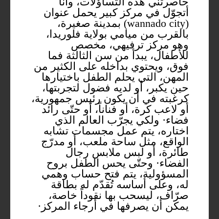
حاصرتني هذه التساؤلات، وأنا
أتجوّل في مركز كبير يحمل عنوان
(wannado city) بمدينة صغيرة،
بالقرب من ميامي بولاية فلوريدا،
وهو مركز ترفيهي، مخصص
للأطفال، يبدأ من سن الثالثة فما
فوق، ويحتوي بداخله على الكثير من
المهن، التي يحلم الطفل باختيارها
حين يكبر، أو لديه فضول لتجربتها،
كرغبته في أن يكون رئيس جمهورية،
أو لاعب كرة، أو فناناً، أو حتّى رائد
فضاء· ولكي يجرّب العالم الذي
اختاره، يتم عمل مجسمات تشابه
الواقع، مثل ساحة ملعب، أو مدرّج
طائرة، أو لبس ملابس رجال
الفضاء· وحتّى يحس الطفل بروح
المسؤولية، يتم فتح حساب وهمي
له، وعلى أساسه تُقدّم له بطاقة
صرّاف، ليسحب بها نقوداً خاصة،
يمكن أن يصرفها في أرجاء المركز·