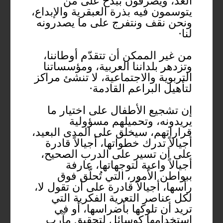
الغد، ويصرفون ببذخ على من
يتوسمون فيه بذرة العبقرية والإبداع،
ونحن نقف ونتفرج على ما يصدرونه
لنا·
من غير الممكن أن تتقدّم أوطاننا،
وتزدهر بلداننا العربية، ومؤسساتنا
التربوية والاجتماعية، لا تنشئ مراكز
لتأهيل البراعم القادمة·
إن تشجيع الأطفال على اختيار ما
يريدونه، وتحميلهم مسؤولية
قراراتهم، سيخلق على المدى البعيد،
أجيالاً تدرك خطواتها، أجيالاً قادرة
على أن تسير على الدرب الصحيح،
أجيالاً واعية لتوجهاتها، عارفة
ببواطن الأمور، التي تُحلّق فوق
رأسها، أجيالاً قادرة على أن تقول لا،
لكل عناصر التعرية الفكرية التي
تريد أن تلوكها بأضراسها، أو في
استخدامها كوسائل لتحقيق مآرب