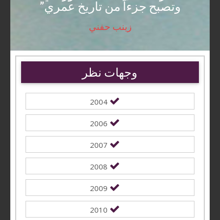
وتصبح جزءاً من تاريخ عمري”
زينب حفني
وجهات نظر
2004
2006
2007
2008
2009
2010