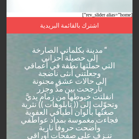
[rev_slider alias=”home”]
اشترك بالقائمة البريدية
“ مدينة بكلماتي الصارخة
إلى حصيلة أحزاني
التي حملتها نطفة في أعماقي
وجعلتني أنثى ناضجة
إلى حالات عشق مجنونة
تأرجحت بين مدٍّ وجزر
انفلتت خيوطها من زمام يديَّ
وتحوّلت إلى (( تابلوهات )) نثرية
صغتُها بألوان أطيافي العفوية
فجاءت مغموسة بمداد عواطفي
وأضحت حروفاً نارية
تنـزف على صفحات أوراقي