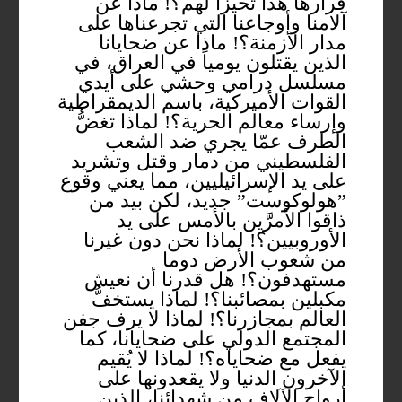
قرارها هذا تحيزاً لهم؟! ماذا عن
آلامنا وأوجاعنا التي تجرعناها على
مدار الأزمنة؟! ماذا عن ضحايانا
الذين يقتلون يومياً في العراق، في
مسلسل درامي وحشي على أيدي
القوات الأميركية، باسم الديمقراطية
وإرساء معالم الحرية؟! لماذا تغضُّ
الطرف عمّا يجري ضد الشعب
الفلسطيني من دمار وقتل وتشريد
على يد الإسرائيليين، مما يعني وقوع
”هولوكوست” جديد، لكن بيد من
ذاقوا الأمرَّين بالأمس على يد
الأوروبيين؟! لماذا نحن دون غيرنا
من شعوب الأرض دوما
مستهدفون؟! هل قدرنا أن نعيش
مكبلين بمصائبنا؟! لماذا يستخفُّ
العالم بمجازرنا؟! لماذا لا يرف جفن
المجتمع الدولي على ضحايانا، كما
يفعل مع ضحاياه؟! لماذا لا يُقيم
الآخرون الدنيا ولا يقعدونها على
أرواح الآلاف من شهدائنا، الذين