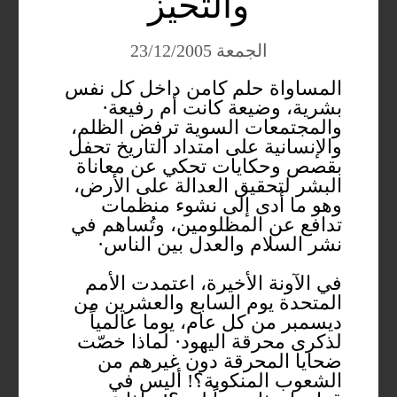
والتحيّز
الجمعة 23/12/2005
المساواة حلم كامن داخل كل نفس
بشرية، وضيعة كانت أم رفيعة·
والمجتمعات السوية ترفض الظلم،
والإنسانية على امتداد التاريخ تحفل
بقصص وحكايات تحكي عن معاناة
البشر لتحقيق العدالة على الأرض،
وهو ما أدى إلى نشوء منظمات
تدافع عن المظلومين، وتُساهم في
نشر السلام والعدل بين الناس·
في الآونة الأخيرة، اعتمدت الأمم
المتحدة يوم السابع والعشرين من
ديسمبر من كل عام، يوما عالمياً
لذكرى محرقة اليهود· لماذا خصّت
ضحايا المحرقة دون غيرهم من
الشعوب المنكوبة؟! أليس في