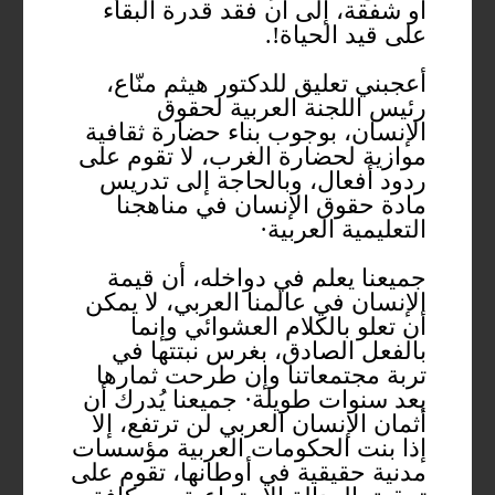
أو شفقة، إلى أن فقد قدرة البقاء
على قيد الحياة!.
أعجبني تعليق للدكتور هيثم منّاع،
رئيس اللجنة العربية لحقوق
الإنسان، بوجوب بناء حضارة ثقافية
موازية لحضارة الغرب، لا تقوم على
ردود أفعال، وبالحاجة إلى تدريس
مادة حقوق الإنسان في مناهجنا
التعليمية العربية·
جميعنا يعلم في دواخله، أن قيمة
الإنسان في عالمنا العربي، لا يمكن
أن تعلو بالكلام العشوائي وإنما
بالفعل الصادق، بغرس نبتتها في
تربة مجتمعاتنا وإن طرحت ثمارها
بعد سنوات طويلة· جميعنا يُدرك أن
أثمان الإنسان العربي لن ترتفع، إلا
إذا بنت الحكومات العربية مؤسسات
مدنية حقيقية في أوطانها، تقوم على