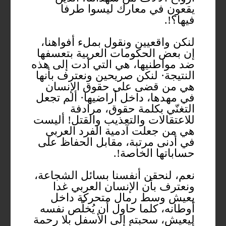
يقعون في معارك ليسوا طرفا
فيها؟!.
لنكن واقعيين ونقول بملء أفواهنا،
إن بعض الحكومات العربية بتعسفها
ضد مواطنيها، هي التي أدت إلى هذه
النتيجة· لنكن صريحين ونعترف بأنها
هي من قضى على حقوق الإنسان
في مهدها، داخل أراضيها· ألم تجعل
التغنّي بكلمة حقوق، مرادفة
للاعتقالات والتعذيب والقتل! أليست
هي من جعلت آدمية الفرد العربي
في أدنى مرتبة، مقابل الحفاظ على
حساباتها الخاصة!.
نعم، لنحقن أنفسنا بسائل الشجاعة،
ونعترف بأن الإنسان العربي غدا
يعيش وسط رمال متحركة داخل
أوطانه، كلما حاول أن يُخلّص نفسه
ليعيش، سحبته إلى الأسفل بلا رحمة