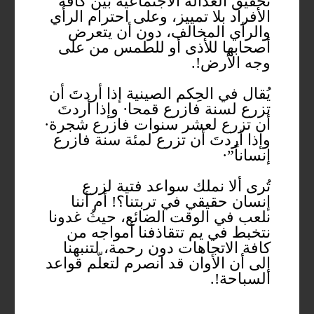
تحقيق العدالة الاجتماعية بين كافة
الأفراد بلا تمييز، وعلى احترام الرأي
والرأي المخالف، دون أن يتعرض
أصحابها للأذى أو للطمس من على
وجه الأرض!.
يُقال في الحِكم الصينية إذا أردتَ أن
تزرع لسنة فازرع قمحا· وإذا أردتَ
أن تزرع لعشر سنوات فازرع شجرة·
وإذا أردتَ أن تزرع لمئة سنة فازرع
إنساناً”·
تُرى ألا نملك سواعد فتية لزرع
إنسان حقيقي في تربتنا؟! أم أننا
نلعب في الوقت الضائع، حيثُ غدونا
نتخبط في يم تتقاذفنا أمواجه من
كافة الاتجاهات دون رحمة، لتنبهنا
إلى أن الأوان قد انصرم لتعلّم قواعد
السباحة!.