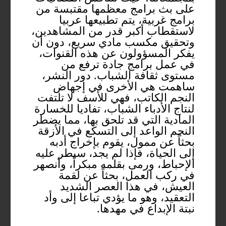
على بث برامج معظمها مقتبسة من
برامج غربية، يتم تطبيعها عربيا
لاستقطاب أكبر قدر من المشاهدين،
وتحقيق مكسب مادي سريع، دون أن
يفكر المسؤولون عن هذه القنوات،
في عمل برامج جادة ترفع من
مستوى ثقافة الشباب. دور النشر،
ساهمت هي الأخرى في إجهاض
النجم الكاتب، فهي للأسف لا تلتفت
لنتاج الأدباء الشباب، تفاديا للخسارة
المادية التي قد تلحق بها، مما يضطر
النجم الواعد إلى التسكع في الأزقة
بحثاً عن ممول، يقوم بإخراج أدبه
إلى الحياة، فإذا لم يجد، سيطر عليه
الإحباط، ورمى بقلمه مبكراً، وأنصهر
في ركب العمل، بحثاً عن لقمة
العيش، في هذا العصر الشديد
التعقيد، وهو ما يؤدي تباعا إلى وأد
نبتة الإبداع في مهدها.