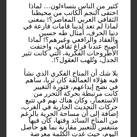
كثير من الناس يتساءلون… لماذا
اختفى النجم الكاتب من محيطنا
الثقافي العربي المعاصر؟! بمعنى
لماذا لم تعد لدينا قامات فارعة في
دنيا الحرف، أمثال طه حسين
والعقاد والرافعي وغيرهم؟! لماذا
أصبح عندنا فراغ ثقافي، واختفت
الأطروحات الفكرية، التي كانت تثير
الجدل، وتُلهب العقول؟!.
بلا شك أن المناخ الفكري الذي نشأ
فيه هؤلاء العمالقة كان ثريا، ساهم
في نضج إبداعهم، فثورة التغيير
كانت مرتبطة بحركة التحرر من
الاستعمار، وكان هناك نهم في تتبع
حركات التحديث الجارية في الغرب،
إضافة إلى أن مساحة الحرية بالرغم
من المناخ السائد وقتها، كان فيها
متنفس للتعبير مقارنة بما هو حاصل
اليوم، حيث غدت الكلمة معرضة