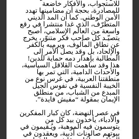
للاستجواب، والأفكار خاضعة
للمصادرة، بحجة أن مضامينها تهدد
الأمن الوطني. كما أن المد الديني
المتطرّف، الذي غدا منتشرا في رقع
واسعة من العالم الإسلامي، أصبح
يتصيّـد كل صاحب فكر متنوّر، يخرج
عن نطاق المألوف، ويرميه بالكفر
والإلحاد، بل وقد يصل الأمر إلى
المطالبة بإهدار دمه حماية للدين!
هذا وقد ساهمت القلاقل السياسية،
والأحداث الدامية، التي تمر بها
منطقتنا العربية، في غرس نوع من
الخيبة النفسية في نفوس الجيل
المبدع من الشباب، من منطلق
الإيمان بمقولة “مفيش فايدة”.
في عصر النهضة، كان كبار المفكرين
والأدباء، يأخذون بيد كل من
يتوسمون فيه الموهبة، ويُـقيمون في
بيوتهم صالونات أدبية، ويعقدون في