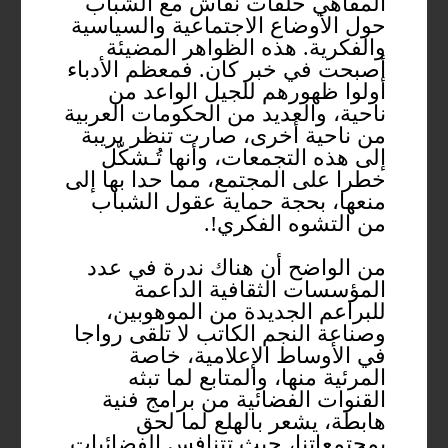
المقاهي حلقات نقاش مع الشباب
حول الأوضاع الاجتماعية والسياسية
والفكرية. هذه الظواهر المضيئة
أصبحت في خبر كان. فمعظم الأدباء
أولوا ظهورهم للجيل الواعد من
ناحية، والعديد من الحكومات العربية
من ناحية أخرى، صارت تنظر بريبة
إلى هذه التجمعات، وأنها تُـشكّل
خطرا على المجتمع، مما حدا بها إلى
منعها، بحجة حماية عقول الشباب
من التشوه الفكري!.
من الواضح أن هناك ندرة في عدد
المؤسسات الثقافية الداعمة
للبراعم الجديدة من الموهوبين،
وصناعة النجم الكاتب لا تلقى رواجا
في الأوساط الإعلامية، خاصة
المرئية منها، والمتابع لما تبثه
القنوات الفضائية من برامج فنية
هابطة، يشعر بالهلع لما لحق
بمجتمعاتنا، حيث تتنافس الفضائيات