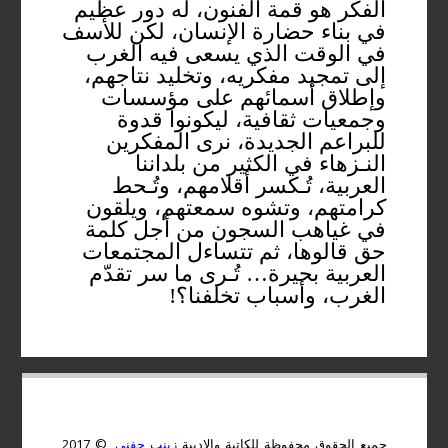
الفكر هو قمة الفنون، له دور عظيم
في بناء حضارة الإنسان، لكن للأسف
في الوقت الذي يسعى فيه الغرب
إلى تمجيد مفكريه، وتخليد نتاجهم،
وإطلاق أسمائهم على مؤسسات
وجمعيات ثقافية، ليكونوا قدوة
للبراعم الجديدة، نرى المفكرين
النـزهاء في الكثير من بلداننا
العربية، تُـكسر أقلامهم، وتُـحط
كرامتهم، وتشوه سمعتهم، ويلقون
في غياهب السجون من أجل كلمة
حق قالوها، ثم تتساءل المجتمعات
العربية بحيرة… تُـرى ما سر تقدّم
الغرب، وأسباب تخلفنا؟!
جميع الحقوق محفوظة للكاتبة والاديبة
زينب حفني,
© 2017