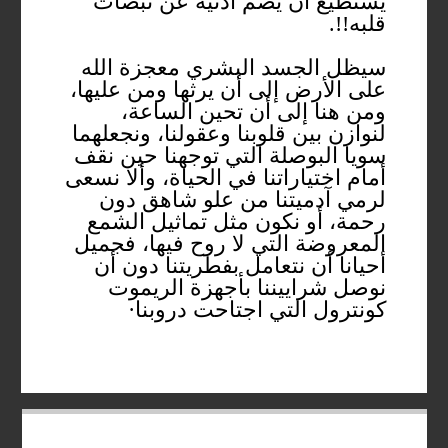
يستطيع أن يصم أذنيه عن نبضات
قلبه!!.
سيظل الجسد البشري معجزة الله
على الأرض إلى أن يرثها ومن عليها،
ومن هنا إلى أن تحين الساعة،
لنوازن بين قلوبنا وعقولنا، ونجعلهما
سويا البوصلة التي توجهنا حين نقف
أمام اختياراتنا في الحياة، وألا نسعى
لرمي آدميتنا من علو شاهق دون
رحمة، أو نكون مثل تماثيل الشمع
المعروضة التي لا روح فيها، فجميل
أحيانا أن نتعامل بفطريتنا دون أن
نوصل شراييننا بأجهزة الريموت
كونترول التي اجتاحت دروبنا·