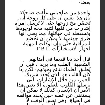
بعضا·
واحدة من صاحباتي علّقت ضاحكة
بأن هذا يعني أن على كل زوجة أن
تُحصّن مخ زوجها حتّى لا تُرسل امرأة
إشارات من قلبها لتنبه مخه لوجودها
وتسقطه في حبائلها، مما يعني أنها
طرق جهنمية لا يمكن أن تخُضع
للمراقبة حتّى وإن أوكلت المهمة
لجهاز الاستخبارات ..F B I
قال أجدادنا قديما في أمثالهم
الشعبية ”القلب وما يريد”، قبل أن
يُطلق العلماء نتائج بحوثهم· لكن إذا
كان القلب هو الذي يُحدد شريك
العمر، من خلال الإشارات التي
ترسلها القلوب للعقول، ألا يعني هذا
الأمر أن الإنسان كذلك لا يمكن أن
يستغني عن عقله حين يُحدد مواقفه
في الحياة، وفي نفس الوقت لا