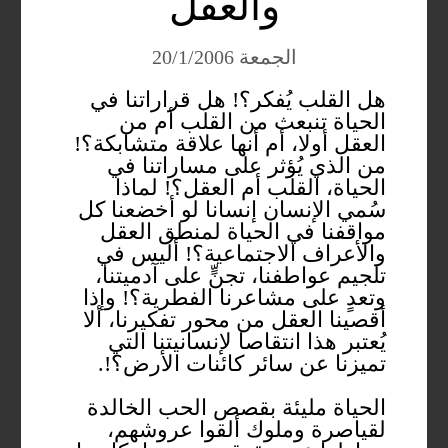
والعقل
الجمعة 20/1/2006
هل القلب يُفكر؟! هل قراراتنا في
الحياة تنبعث من القلب أم من
العقل أولا، أم أنها علاقة متشابكة؟!
من الذي يُؤثر على مساراتنا في
الحياة، القلب أم العقل؟! لماذا
سُمي الإنسان إنسانا لو أخضعنا كل
مواقفنا في الحياة لمنطق العقل
والأعراف الاجتماعية؟! أليس في
تلجيم عواطفنا، تجنٍّ على آدميتنا،
وتعدٍ على مشاعرنا الفطرية؟! وإذا
أقصينا العقل من محور تفكيرنا، ألا
يُعتبر هذا انتقاصا لإنسانيتنا التي
تميزنا عن سائر كائنات الأرض؟!.
الحياة مليئة بقصص الحب الخالدة
لقياصرة وملوك ألقوا عروشهم،