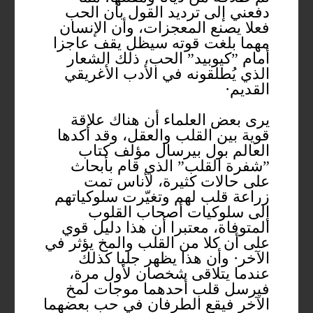
دفعني إلى ترديد القول بأن الحب
فعلا يصنع المعجزات، وأن الإنسان
مهما بلغت قوته سيظل يقف عاجزا
أمام ”كيوبيد” الحب، ذلك الشعار
الذي يُطلقونه في الأدب الأغريقي
القديم·
يرى بعض العلماء أن هناك علاقة
قوية بين القلب والعقل، وقد أكدها
العالم بول بيرسال مؤلف كتاب
”شفرة القلب” الذي قام بأبحاث
على حالات كثيرة، لأناس تمت
زراعة قلب لهم وتغيّرت سلوكياتهم
إلى سلوكيات أصحاب القلوب
المتوفاة، معتبرا أن هذا دليل قوي
على أن كلا من القلب والمخ يؤثر في
الآخر· وأن هذا يظهر جليا كذلك
عندما يتلاقى شخصان لأول مرة،
فيرسل قلب أحدهما موجات لمخ
الآخر فيقع الطرفان في حب بعضهما