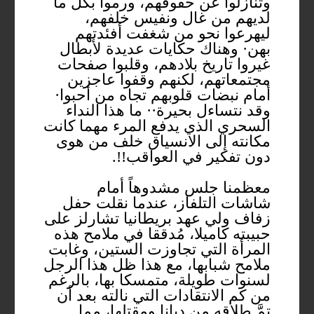
وتنازلوا عن حقوقهم، ورموا بكل ما
لديهم من غال ونفيس خلفهم،
ليهرعوا نحو من شغفت أفئدتهم
بهن· وهناك حكايات عديدة لأبطال
غيروا تاريخ بلادهم، وقلبوا صفحات
مجتمعاتهم، لكنهم وقفوا عاجزين
أمام نبضات قلوبهم تجاه من أحبوا·
وقد نتساءل بحيرة·· ما هذا النداء
السحري الذي يدفع المرء مهما كانت
مكانته إلى الانسياق خلف من هوى
دون تفكير في العواقب!!.
معظمنا جلس مشدوهاً أمام
شاشات التلفاز، عندما نقلت حفل
زفاف ولي عهد بريطانيا تشارلز على
حبيبته كاميلا، مُدققا في ملامح هذه
المرأة التي تجاوزت الستين، وغابت
ملامح شبابها، مع هذا ظل هذا الرجل
لسنوات طويلة، متمسكا بها، بالرغم
من كم الانتقادات التي نالته بعد أن
تمَّ طلاقه من ديانا ومقتلها، مما