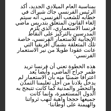
بمناسبة العام الميلادي الجديد، أكد
الرئيس الفرنسي جاك شيراك في
خطابه للشعب الفرنسي، أنه سيتم
إلغاء القانون المتعلّق بتدريس ماضي
فرنسا الاستعماري، الذي يُلزم
المدرسين بالتركيز على النقاط
الإيجابية للاستعمار الفرنسي، خاصة
تلك المتعلقة بشمال أفريقيا التي
عانت عقودا طويلا من نير الاستعمار
الفرنسي·
هذه الخطوة تعني أن فرنسا تريد
طمر جراح الماضي، وأيضا يُعد
اعترافا ضمنيّا منه بأن الاستعمار لم
يدخل بلادنا من أجل تعليمنا التمدّن
والتحضّر والمدنية كما كانت تتبجح به
الدول المستعمرة، وإنما كانت
جميعها حججا واهية لنهب ثرواتنا
والهيمنة على أوطاننا·