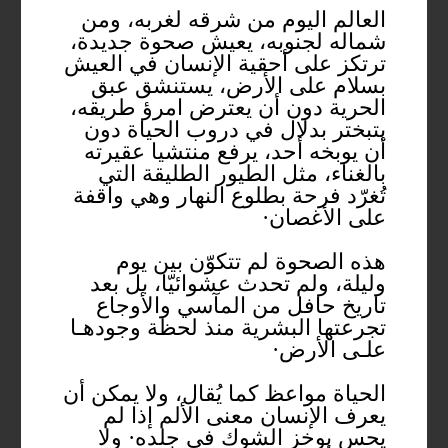
العالم اليوم من شرقه لغربه، ومن
شماله لجنوبه، يعيش صحوة جديدة،
ترتكز على أحقية الإنسان في العيش
بسلام على الأرض، يستنشق عبق
الحرية دون أن يعترض امرؤ طريقه،
يتبختر بدلال في دروب الحياة دون
أن يوبخه أحد، يرفع منتشيا عقيرته
بالغناء، مثل الطيور الطليقة التي
تُغرّد فرحة بطلوع النهار وهي واقفة
على الأغصان·
هذه الصحوة لم تتكوّن بين يوم
وليلة، ولم تحدث عشوائيّا، بل بعد
تاريخ حافل من المآسي والأوجاع
تجرعتها البشرية منذ لحظة وجودهـا
علـى الأرض·
الحياة مواعظ كما يُقال، ولا يمكن أن
يعرف الإنسان معنى الألم إذا لم
يحس بوخز الشوك في جلده· ولا