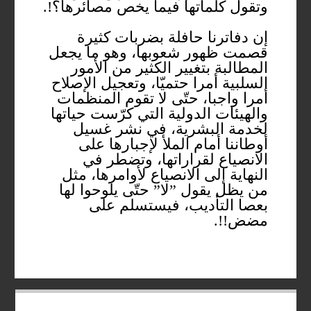
وتقول كلماتها فيما يخص مصائرها؟!.
إن دفاترنا حافلة بضربات كثيرة
قصمت ظهور شعوبها، وهو ما يجعل
المطالبة بتغيير الكثير من الأمور
السلبية أمرا حتميّا، وتعجيل الإصلاح
أمرا واجبا، حتّى لا تقوم المنظمات
والهيئات الدولية التي كرّست حياتها
لخدمة البشرية، في نشر غسيل
أوطاننا أمام الملأ لإجبارها على
الانصياع لقراراتها، وتضطر في
النهاية إلى الانصياع لأوامرها، مثل
من يظل يقول ”لا” حتّى يلوحوا لها
بعصا التأديب، فيستسلم على
مضض!!.