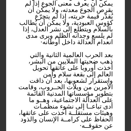
يمكن أن يعرف معنى الجوع إذا لم
يقرص الجوع معدته، ولا يمكن أن
يُقدّر قيمة حريته، إذا لم يتجرّع
كؤوس العبودية، ولا يمكن أن يُطالب
بالسلام ويتطلع إلى نشر العدل، إذا
لم يلسع وجدانه الظلم ويرى مدى
انعدام العدالة داخل أوطانه·
بعد الحرب العالمية الثانية والتي
ذهب ضحيتها الملايين من البشر،
أخذت أوروبا على عاتقها تحويل
العالم إلى بقعة سلام وأمن
واستقرار لشعوبها، بعد أن ذاقت
الأمرين من ويلات الحــروب، وقامت
بتطوير مؤسساتها المدنية القائمة
على العدالة الاجتماعية، وهــو ما
أدى تباعــا إلى نشوء منظمـات
وهيئات مستقلــة أخذت على عاتقها،
الحفاظ على كرامــة الإنسان والذود
عن حقوقــه·