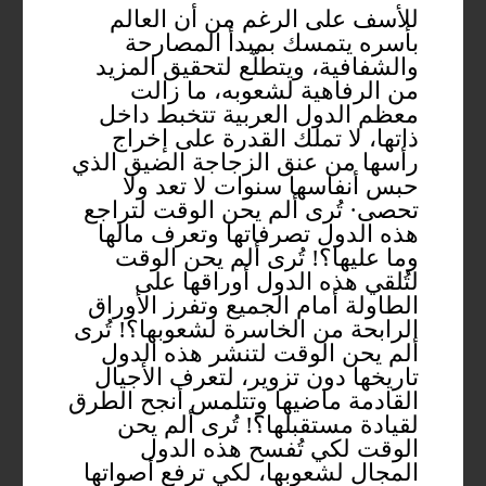
للأسف على الرغم من أن العالم
بأسره يتمسك بمبدأ المصارحة
والشفافية، ويتطلّع لتحقيق المزيد
من الرفاهية لشعوبه، ما زالت
معظم الدول العربية تتخبط داخل
ذاتها، لا تملك القدرة على إخراج
رأسها من عنق الزجاجة الضيق الذي
حبس أنفاسها سنوات لا تعد ولا
تحصى· تُرى ألم يحن الوقت لتراجع
هذه الدول تصرفاتها وتعرف مالها
وما عليها؟! تُرى ألم يحن الوقت
لتُلقي هذه الدول أوراقها على
الطاولة أمام الجميع وتفرز الأوراق
الرابحة من الخاسرة لشعوبها؟! تُرى
ألم يحن الوقت لتنشر هذه الدول
تاريخها دون تزوير، لتعرف الأجيال
القادمة ماضيها وتتلمس أنجح الطرق
لقيادة مستقبلها؟! تُرى ألم يحن
الوقت لكي تُفسح هذه الدول
المجال لشعوبها، لكي ترفع أصواتها