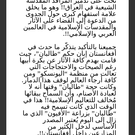
تحث على تدمير المراقد المقدسة
الشيعية في العراق!! وهو ما يخلق
علامة استفهام كبرى حول الجدوى
من الدعوة إلى القضاء على الآثار
والمقدسات الإسلامية في العالمين
العربي والإسلامي!!.
جميعنا بالتأكيد يتذكّر ما حدث في
أفغانستان إبان حكم “طالبان”، حيث
قامت بهدم كافة الآثار عن بكرة أبيها
رغم الصيحات والاحتجاجات التي
تعالت من منظمة “اليونسكو” ومن
كافة أرجاء العالم لوقف هذا الدمار.
وكانت حجة “طالبان” وقتها أنه لا
لعبادة الأصنام، وأن السماح ببقائها
مُخالف للتعاليم الإسلامية!! هذا في
الوقت الذي كانت تسمح فيه
“طالبان” بزراعة “الأفيون” الذي ما
زال إلى اليوم يُعتبر المصدر
الأساسي لدخل الكثير من
المزارعين داخل أفغانستان!!.