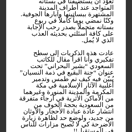
تعوّد أن يستضيفنا في بستانه
المتواجد عند أطراف المدينة
المشتهرة ببساتينها وآبارها الجوفية.
وكنّا نمضي يوماً كاملاً في ربوع
بستانه متحملاً بصدر رحب الإجابة
على كافة أسئلتي بحديثه العذب
الذي لا يُمل.
عادت هذه الذكريات إلى سطح
تفكيري وأنا اقرأ مقال للكاتب
السعودي “بشير البحراني” تحت
عنوان “جنة البقيع في ذمة النسيان”
يُبيّن فيه كيف تم طمس وتدمير
أغلبية الآثار الإسلامية في مكة
المكرمة والمدينة المنورة وغيرهما
من الأماكن الأثرية في أرجاء متفرقة
من السعودية بحجة الخوف من
انتشار عادة عبادة الأحجار والأوثان
من جديد، ولوضع حد لظاهرة زيارة
الأضرحة كي لا تُصبح مزارات للناس
في المستقبل!!.