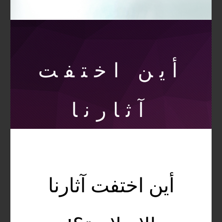
أين اختفت
آثارنا
الإسلامية؟!
أين اختفت آثارنا