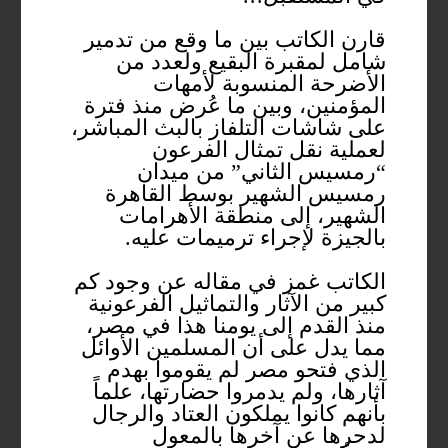
قارن الكاتب بين ما وقع من تدمير
شامل لمقبرة البقيع ولعدد من
الأضرحة المنسوبة لأمهات
المؤمنين، وبين ما عُرض منذ فترة
على شاشات التلفاز بالبث المباشر،
لعملية نقل تمثال الفرعون
“رمسيس الثاني” من ميدان
رمسيس الشهير بوسط القاهرة
الشهير، إلى منطقة الأهرامات
بالجيزة لإجراء ترميمات عليه.
الكاتب غمز في مقاله عن وجود كم
كبير من الآثار والتماثيل الفرعونية
منذ القدم إلى يومنا هذا في مصر،
مما يدل على أن المسلمين الأوائل
الذي فتحو مصر لم يقوموا بهدم
آثارها، ولم يدمروا حضارتها، علماً
بأنهم كانوا يملكون العتاد والرجال
لدحرها عن آخرها بالمعول