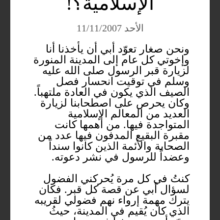
الإسلامية؟!
الأحد 11/11/2007
ونحن صغار تعوّد أبي أن يأخذنا أنا
وإخوتي كل عام إلى المدينة المنورة
لزيارة قبر الرسول صلى الله عليه
وسلم في توقيت انحسار فصل
الصيف الذي يكون في العادة ملتهباً.
وكان يحرص على اصطحابنا لزيارة
العديد من المعالم الإسلامية
المتواجدة فيها. من أهمها كانت
مقبرة البقيع المدفون فيها عدد من
الصحابة والأئمة الذين كانوا سنداً
وعضداً للرسول في نشر دعوته.
كنتُ في كل مرة يُحركني الفضول
لسؤال أبي عن قصة كل قبر. فكان
يترك مهمة إرواء نهم فضولي لقريبه
الذي كان يُقيم في المدينة، حيثُ