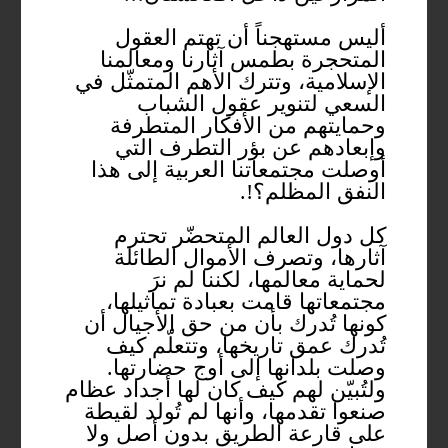
أليس مستهجناً أن تهتم العقول
المتحجرة بطمس آثارنا ومعالمنا
الإسلامية، وتترك الأهم المتمثّل في
السعي لتنوير عقول الشباب
وحمايتهم من الأفكار المتطرفة
وإبعادهم عن بؤر التطرف التي
أوصلت مجتمعاتنا العربية إلى هذا
النفق المظلم؟!.
كل دول العالم المتحضّر تحترم
آثارها، وتصرف الأموال الطائلة
لحماية معالمها، لكننا لم نرَ
مجتمعاتها قامت بعبادة تماثيلها،
كونها تُدرك بأن من حق الأجيال أن
تُدرك عمق تاريخها، وتتعلّم كيف
وصلت بلدانها إلى أوج حضارتها.
ولتُبيّن لهم كيف كان لها أجداد عظام
صنعوا تقدمها، وأنها لم تُولد لقيطة
على قارعة الطريق بدون أصل ولا