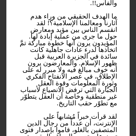
والفأس!!.
ما الهدف الحقيقي من وراء هدم
آثارنا ومعالمنا الإسلامية؟! لقد
انقسم الناس بين مؤيد ومعارض
حول ما جرى من عملية إبادة لها.
المؤيدون يرون أنها خطوة مباركة تمَّ
اتخاذها لدرء عادات جاهلية كانت
سائدة في الجزيرة العربية قبل
ظهور الإسلام. والمعارضون يرون
أنه خوف مبالغ فيه ولا مبرر له على
الإطلاق، في عصر الانفتاح الفكري
وثورة المعلومات وقوة العقل
الجبّارة التي ترفض الانصياع لأسباب
غير منطقية وخاصة أن العقل يتطوّر
مع تطوّر حقب التاريخ.
لقد قرأت خبراً مُشابهاً على
الإنترنت، أن عدداً من رجال الدين
المتصفين بالغلو، قاموا بإصدار فتوى