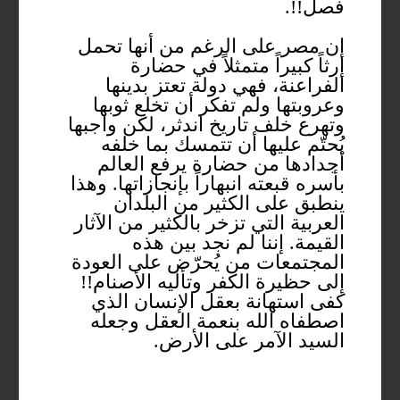
فصل!!.
إن مصر على الرغم من أنها تحمل
إرثاً كبيراً متمثلاً في حضارة
الفراعنة، فهي دولة تعتز بدينها
وعروبتها ولم تفكر أن تخلع ثوبها
وتهرع خلف تاريخ اندثر، لكن واجبها
يُحتّم عليها أن تتمسك بما خلفه
أجدادها من حضارة يرفع العالم
بأسره قبعته انبهاراً بإنجازاتها. وهذا
ينطبق على الكثير من البلدان
العربية التي تزخر بالكثير من الآثار
القيمة. إننا لم نجد بين هذه
المجتمعات من يُحرّض على العودة
إلى حظيرة الكفر وتأليه الأصنام!!
كفى استهانة بعقل الإنسان الذي
اصطفاه الله بنعمة العقل وجعله
السيد الآمر على الأرض.