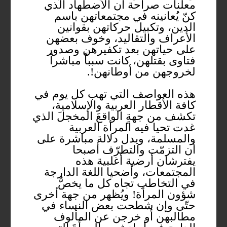
معلنات صراحة أن الاضطهاد الذي
كنّ يُعانينه في مجتمعاتهن باسم
الدين، وتكبيل حركاتهن بقوانين
الأعراف والتقاليد، وخوف بعضهن
على حياتهن بعد تكفيرهن وصدور
فتاوى بقتلهن، كانت سبباً مباشراً
لخروجهن من أوطانهن!.
هذه العواصف التي تهب كل يوم في
كافة الأقطار العربية والإسلامية،
تكشف من جهةٍ الواقعَ المخجلَ الذي
غدت تحيا فيه المرأة العربية
والمسلمة، ويدل دلالة مباشرة على
أن التزمّت والتطرّف أصبحا
يفترشان أرضية أغلبية هذه
المجتمعات، وأضحيا اللغة الدارجة
في التخاطب تجاه كل ما يخصُّ
شؤون المرأة! ويُظهر من جهة أخرى
حتّى وإن شطحت بعض النساء في
مطالبهن أو خرجن عن المألوف