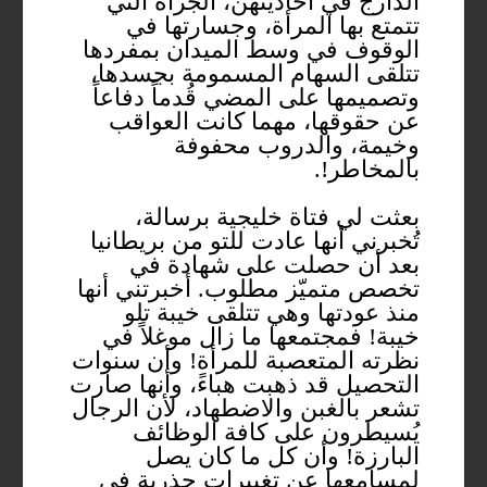
الدارج في أحاديثهن، الجرأةَ التي
تتمتع بها المرأة، وجسارتها في
الوقوف في وسط الميدان بمفردها
تتلقى السهام المسمومة بجسدها،
وتصميمها على المضي قُدماً دفاعاً
عن حقوقها، مهما كانت العواقب
وخيمة، والدروب محفوفة
بالمخاطر!.
بعثت لي فتاة خليجية برسالة،
تُخبرني أنها عادت للتو من بريطانيا
بعد أن حصلت على شهادة في
تخصص متميّز مطلوب. أخبرتني أنها
منذ عودتها وهي تتلقى خيبة تلو
خيبة! فمجتمعها ما زال موغلاً في
نظرته المتعصبة للمرأة! وأن سنوات
التحصيل قد ذهبت هباءً، وأنها صارت
تشعر بالغبن والاضطهاد، لأن الرجال
يُسيطرون على كافة الوظائف
البارزة! وأن كل ما كان يصل
لمسامعها عن تغييرات جذرية في