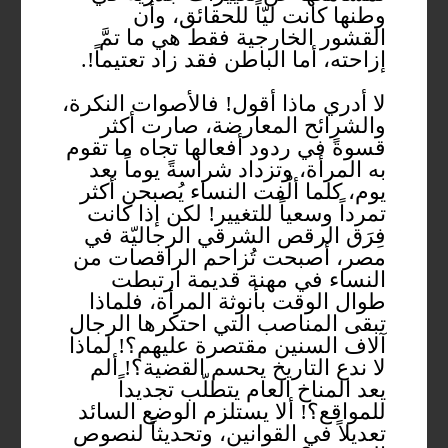
وطنها كانت ليّاً للحقائق، وأن
القشور الخارجية فقط هي ما تمَّ
إزاحته، أما الباطن فقد زاد تعتيماً!.
لا أدري ماذا أقول! فالأصوات النكرة،
والشرائح المعارضة، صارت أكثر
قسوةً في ردود أفعالها تجاه ما تقوم
به المرأة، وتزداد شراسةً يوماً بعد
يوم، كلما ألْفت النساء يُصبحن أكثر
تمرداً وسعياً للتغيير! لكن إذا كانت
فِرَق الرقص الشرقي الرجاليّة في
مصر، أصبحت تُزاحم الراقصات من
النساء في مهنة قديمة ارتبطت
طوال الوقت بأنوثة المرأة، فلماذا
تبقى المناصب التي احتكرها الرجال
آلاف السنين مقتصرة عليهم؟! لماذا
لا ندع التاريخ يحسم القضية؟! ألم
يعد المناخ العام يتطلّب تجديداً
للمواقع؟! ألا يستلزم الوضع السائد
تعديلاً في القوانين، وتحديثاً لنصوص