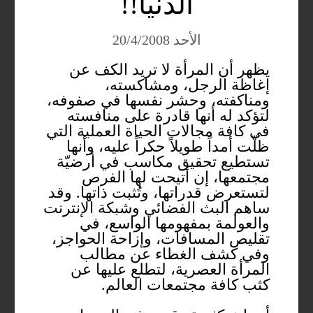
الدنيا!!
الأحد 20/4/2008
يظهر أن المرأة لا تريد الكف عن
إغاظة الرجل، ومشاكسته،
ومناكفته، وحشر نفسها في صفوفه،
لتؤكد له أنها قادرة على منافسته
في كافة مجالات الحياة العملية التي
ظلّت أمداً طويلاً حكراً عليه، وأنها
تستطيع تحقيق مكاسب في أرضيّة
مجتمعها، إن أتيحت لها الفرص
لتستعرض قدراتها، وتُثبت ذاتها. وقد
ساهم البث الفضائي وشبكة الإنترنت
والعولمة بمفهومها الواسع، في
تقليص المسافات، وإزاحة الحواجز،
وفي كشف الغطاء عن مطالب
المرأة العصرية، لتطلع عليها عن
كثب كافة مجتمعات العالم.