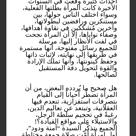
أحداث كثيرة وقعت في السنوات
الأخيرة كانت المرأة بطلتها الفعلية،
وسواء اختلف الناس حولها، بين
مستنكرين ورافضين لبطولاتها،
وآخرين مُشككين في نقاوة أهدافها،
وصفاء نواياها، إلا أن المرأة نجحت
في لفت الأنظار إليها، مرسلة
للجميع رسائل مفتوحة، أنها مستمرة
في طريقها إلى نهايته، لإثبات ذاتها
وحفظ كينونتها، وأنها تملك الإرادة
والقوة لتحويل دفة المستقبل
لصالحها.
هل صحيح ما يُردده البعض، من أن
المرأة تضطّر أحياناً إلى القيام
بتصرفات استفزازية، تنعدم فيها
العقلانية، وتبتعد عن تعاليم الدين،
رغبةً في تحجيم سلطة الرجل،
والاستيلاء على مواقع القيادة؟!
الجميع يتذكّر السيدة “آمنة ودود”،
أول امرأة أمّت صلاة جمعة مختلطة