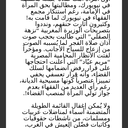
في نيويورك، ومطالبتها بحق المرأة
في الإمامة، رغم استنكار مجمع
الفقهاء في نيويورك لما قامت به!
وكثيرون أثارت حنقهم، ونددوا
بتصريحات الوزيرة المغربية “نزهة
الصقلي” التي طالبت بحجب صوت
آذان صلاة الفجر لما يُسببه الصوت
من إزعاج للسياح الأجانب. ومؤخراً
لفتت الأنظار المحامية المصرية
“مريم عيّاد” التي أعلنت احتجاجها
على قرار رفض انضمامها لسلك
القضاء، وأنه قرار تعسفي يخفي
تمييزاً عنصرياً كونها مسيحية الديانة،
رغم رأي العديد من الفقهاء بعدم
جواز تولي المرأة لمنصب القضاء!.
ولا يُمكن إغفال القائمة الطويلة
المتضمنة أسماء لمناضلات عربيات
ومسلمات، من ناشطات حقوقيات
وكاتبات فضّلن العيش في الغرب،