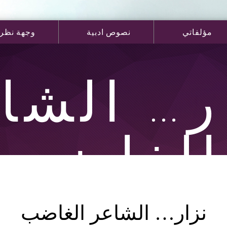
مؤلفاتي
نصوص ادبية
وجهة نظر
ر… الشا
الغاضب
نزار… الشاعر الغاضب