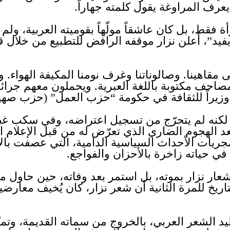
 يعرف المراوغة يقول كلمته جهاراً.
ة فقط، بل كان عاشقاً مولّهاً بقوميته العربية، ولم
ديفيد”، أعلن نزار موقفه الرافض للتطبيع من خلال 
ى مقاهينا. وصالوناتنا وغرف نومنا المكيفة الهوا
احف مكتوبة باللغة العبرية. ويحملون معهم جرائ
ر وزيراً للثقافة في حكومة “حزب العمل” (حزب صهي
، لكنه لم يتحرّج من تسجيل اعتراضه، وفي سكب غض
د الهجوم الضاري الذي تعرّض له من قبل الإعلام ا
ريات الأحداث السياسية الدامية، التي عصفت بالأم
ي حياته زاخرة بالأحزان والفواجع.
شعار نزار بموته، بل استمر بعد وفاته، حين حاول م
اريخ للمرة الثانية أن شعر نزار، كان يُخيف معارضيه
تقاليد الشعر العربي، بالخروج من سماته القديمة، وت