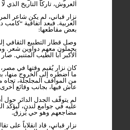
العروش، تاركاً التاريخ الذي لا
نزار قباني، لم يكن شاعر المرأ
العربية. فبعد اتفاقية “كامب 
بعض مقاطعها:
وصل قطار التطبيع الثقافي إل
يحملون معهم دواوين شعر. ومص
الأكبر أبا الطيب المتنبي. صا
كان نزار يُقيم وقتها في مصر
ما اضطره إلى الخروج منها، بع
من المواقف المجلجلة، تجاه مج
عاش فيها، بجانب وقائع أخرى ف
لم يتوقّف الجدل الدائر حول أ
عليه في جوامع لندن، ليؤكد الت
مضاجعهم وهو حي يُرزق.
نزار قباني، قاد انقلاباً على 