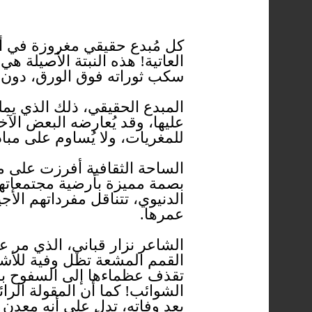
كل مُبدع حقيقي مغروزة في أعم
العاتية! هذه النبتة الأصيلة ه
سكب ثوراته فوق الورق، دون أن
المبدع الحقيقي، ذلك الذي يم
عليها، وقد يُعارضه البعض الآخ
للمغريات، ولا يُساوم على مبا
الساحة الثقافية أفرزت على م
بصمة مميزة بأرضية مجتمعاتهم
الدنيوي، تتناقل مفرداتهم الأج
عمرها.
الشاعر نزار قباني، الذي مر 
القمم المشعة تظل وفية للأشخ
تقذف عظماءها إلى السفوح بمجرد
الشوائب! كما أن المقولة الرائ
بعد وفاته، تدل على أنه معدن 