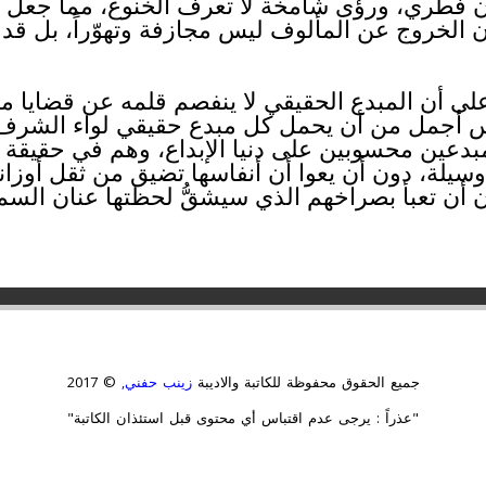
وان فطري، ورؤى شامخة لا تعرف الخنوع، مما جعل 
ك أن الخروج عن المألوف ليس مجازفة وتهوّراً، بل ق
على أن المبدع الحقيقي لا ينفصم قلمه عن قضايا 
يس أجمل من أن يحمل كل مبدع حقيقي لواء الشرف 
مبدعين محسوبين على دنيا الإبداع، وهم في حقيقة 
سيلة، دون أن يعوا أن أنفاسها تضيق من ثقل أوزان
ن أن تعبأ بصراخهم الذي سيشقُّ لحظتها عنان السما
جميع الحقوق محفوظة للكاتبة والاديبة
زينب حفني,
© 2017
"عذراً : يرجى عدم اقتباس أي محتوى قبل استئذان الكاتبة"