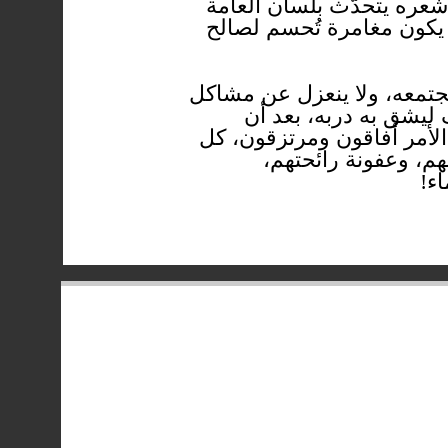
شعره يتحدّث بلسان العامة
د يكون مغامرة تُحسم لصالح
مجتمعه، ولا ينعزل عن مشاكل
ليشق به دربه، بعد أن
الأمر أفاقون ومرتزقون، كل
هم، وعفونة رائحتهم،
ء!