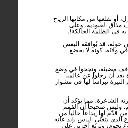
 أو تقلعها من مكانها الرياح
رف مذاق العبودية، وعلى
به في الظلمة الحالكة!.
 حوله، قد يُوافقه البعض
ي ولائه، كونه لا يخضع
مواقف مضيئة، ونجحوا في وضع
بعد أن رحلوا عن عالمنا
 النيرة نبراساً لها في مشوار
ته الشاغرة، مما يؤكد أن
م. وليس صحيحاً أن القمم
دّم لها إبداعاً خالياً من
 الذي يتغنّى الناس بإبداعاته
ع نجوم، وتربّع آخرين على