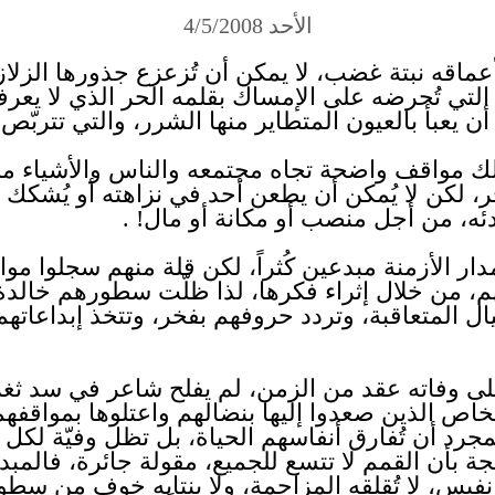
الأحد 4/5/2008
اقه نبتة غضب، لا يمكن أن تُزعزع جذورها الزلازل،
ي التي تُحرضه على الإمساك بقلمه الحر الذي لا يع
 يعبأ بالعيون المتطاير منها الشرر، والتي تتربّص 
لك مواقف واضحة تجاه مجتمعه والناس والأشياء من
ر، لكن لا يُمكن أن يطعن أحد في نزاهته أو يُشكك ف
دئه، من أجل منصب أو مكانة أو مال! .
دار الأزمنة مبدعين كُثراً، لكن قلة منهم سجلوا 
، من خلال إثراء فكرها، لذا ظلّت سطورهم خالدة 
يال المتعاقبة، وتردد حروفهم بفخر، وتتخذ إبداعاتهم
على وفاته عقد من الزمن، لم يفلح شاعر في سد ثغر
اص الذين صعدوا إليها بنضالهم واعتلوها بمواقفه
 أن تُفارق أنفاسهم الحياة، بل تظل وفيّة لكل من ق
جة بأن القمم لا تتسع للجميع، مقولة جائرة، فالمبدع
نفيس، لا تُقلقه المزاحمة، ولا ينتابه خوف من سطو