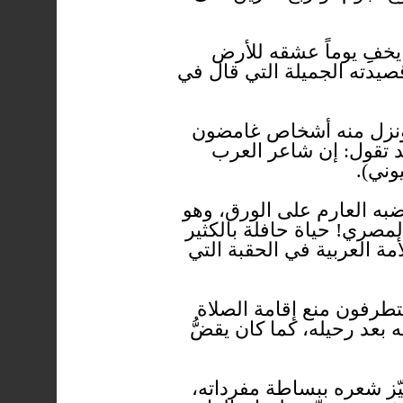
 يخفِِ يوماً عشقه للأرض
قصيدته الجميلة التي قال في
ء. ونزل منه أشخاص غامضون
د تقول: إن شاعر العرب
وني).
به العارم على الورق، وهو
لمصري! حياة حافلة بالكثير
ة العربية في الحقبة التي
تطرفون منع إقامة الصلاة
 بعد رحيله، كما كان يقضُّ
ميّز شعره ببساطة مفرداته،