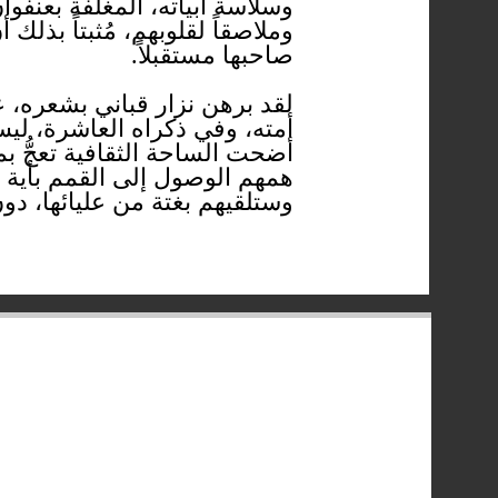
وسلاسة أبياته، المغلفة بعنف
وملاصقاً لقلوبهم، مُثبتاً بذل
صاحبها مستقبلاً.
لقد برهن نزار قباني بشعره، 
أمته، وفي ذكراه العاشرة، ل
أضحت الساحة الثقافية تعجُّ ب
همهم الوصول إلى القمم بأية و
وستلقيهم بغتة من عليائها، دو