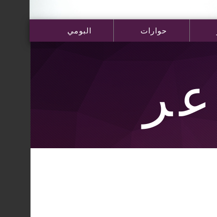
حوارات
البومي
عر