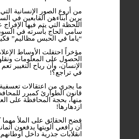
من أروع الصور الإنسانية التي
يرين أبناءهن القابعين في ال
اللحظة التي يتم فيها الإفراج
سامي الحاج بأسرته في السودا
“ياما في الحبس مظاليم” فكي
مؤخراً احتفلت الأوساط الإعل
الحصول على المعلومات ونقلها ع
الإنسان، وأن رياح التغيير تعم 
في تراجع؟!
ما يجري من اعتقالات تعسفية
قانون الطوارئ كمبرر للمحافظ
منها، بحجة المحافظة على العقل
ازدهارها!
فضح الحقائق على الملأ مهما 
أن رافعي ألويتها يدفعون أثمان
انقلابات جذرية داخل أوطانهم 