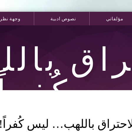
مؤلفاتي
نصوص ادبية
وجهة نظر
راق بال
س كُفراً!
احتراق باللهب… ليس كُفراً!