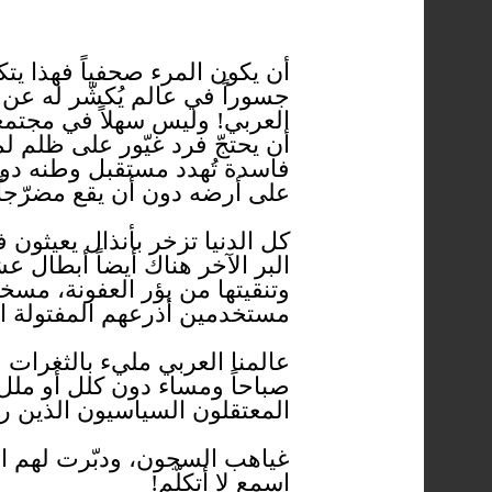
أن يكون المرء صحفياً فهذا يتك
جسوراً في عالم يُكشّر له عن أ
العربي! وليس سهلاً في مجتمعا
أن يحتجّ فرد غيّور على ظلم 
فاسدة تُهدد مستقبل وطنه دون 
على أرضه دون أن يقع مضرّجاً
كل الدنيا تزخر بأنذال يعيثون
البر الآخر هناك أيضاً أبطال ع
وتنقيتها من بؤر العفونة، مسخ
مستخدمين أذرعهم المفتولة ال
عالمنا العربي مليء بالثغرات
صباحاً ومساء دون كلل أو ملل
المعتقلون السياسيون الذين 
غياهب السجون، ودبّرت لهم الم
اسمع لا أتكلّم!