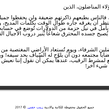
اء المناضلون، الذين
الناس بطبعهم ذاكرتهم ضعيفة ولن يحفظوا جميلهم 
نتظر أن يغرقه جاره طوال الوقت بكلمات المديح، و
يأمل في نيل حزمة من الدولارات تُوضع في حساب
صبح جسده المحترق شعاعاً يُنير دروب الأجيال الق
ين الشرفاء، ويوم تُستعاد الأراضي المغتصبة من أي
يا مجتمعه دون أن يلوّح له السّياف بحد سيفه! ويو
مشرط الرقيب، عندها يمكن أن نقول إننا نعيش عصراً
 شيء آخر!
جميع الحقوق محفوظة للكاتبة والاديبة
زينب حفني,
© 2017