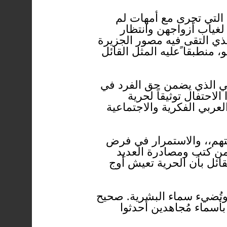
ت التي تجرى مع أمهات لم
لغياب أزواجهن وانتظار
لذي التقى فيه مصور الجزيرة
نطبقا ًعليه المثل القائل
لمي الذي يضمن حق الفرد في
احتفال توثيقاً لحرية
العربي الفكرية والاجتماعية
تهم،، والاستمرار في فرض
 من كتب ومصادرة العديد
لقائل بأن الحرية تعيش أوج
 وتُضيء سماء البشرية. صحيح
بأسماء مُجاهدين أحدثوا