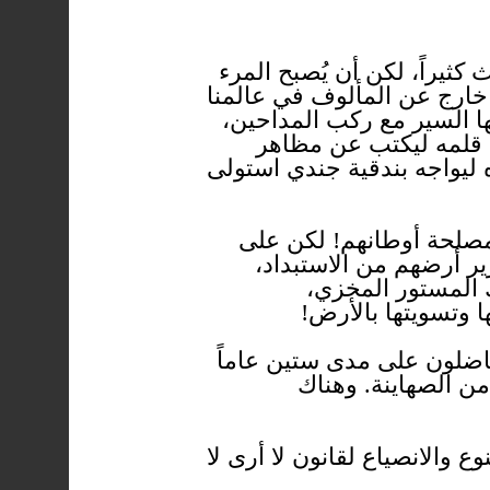
كثيراً، لكن أن يُصبح المرء
يء خارج عن المألوف في عالمنا
ها السير مع ركب المداحين،
ب قلمه ليكتب عن مظاهر
 ليواجه بندقية جندي استولى
 مصلحة أوطانهم! لكن على
رير أرضهم من الاستبداد،
ك المستور المخزي،
 وتسويتها بالأرض!
ناضلون على مدى ستين عاماً
ن الصهاينة. وهناك
 والانصياع لقانون لا أرى لا