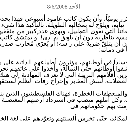
الأحد 8/6/2008
رر يوميّاً، وأن يكون كاتب عامود أسبوعي فهذا يحدث 
نيابه، ويلوّح له بمخالبه الطويلة، بالتأكيد هذا ش
تنا التي تغوى التطبيل، ويهوى عدد كبير من مثقفي
لمسه بناظريه دون أن يلحق به أذى! أو يمتشق كات
أن يتلقَّ ضربة على رأسه! أو يُعرّي مُحارب صدره
 في دمائه!
 فساداً في أوطانهم، مؤثرون أطماعهم الذاتية على
شقوا أوطانهم حتّى الثمالة، وأخذوا على عاتقهم تح
رين أقلامهم النزيهة التي لا تعرف المهادنة إلى هت
عضلات، لنبش المقابر وإخراج رفات الظلم لسحقها
 والمنعطفات الخطرة، فهناك الفلسطينيون الذين ي
، وكل أملهم منصب في استرداد أرضهم المغتصبة م
رمت بهم حكوماتهم في
كائد، حتّى تخرس ألسنتهم وتعوّدهم على لغة الخنوع