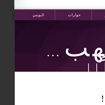
حوارات
البومي
لهب…
!
!