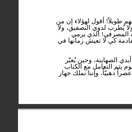
طويلاً! أقول لهؤلاء إن من
لا يُطرب لدوي التصفيق، ولا
ه المصرفي! الذي يرمي
ادمة كي لا تعيش زمانها في
دي الصهاينة، وحين يُعبّر
م يتم التعامل مع الكتاب
 ذهبيّاً، وإننا نملك جهاز