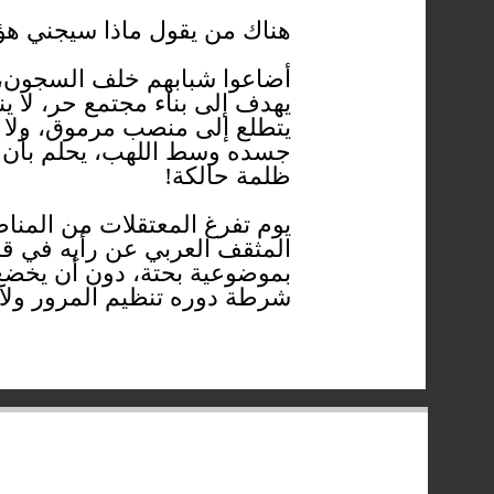
هناك من يقول ماذا سيجني هؤل
أضاعوا شبابهم خلف السجون، ف
يهدف إلى بناء مجتمع حر، لا ي
يتطلع إلى منصب مرموق، ولا 
جسده وسط اللهب، يحلم بأن يُ
ظلمة حالكة!
يوم تفرغ المعتقلات من المناضل
المثقف العربي عن رأيه في قضا
بموضوعية بحتة، دون أن يخضع ل
شرطة دوره تنظيم المرور ولا