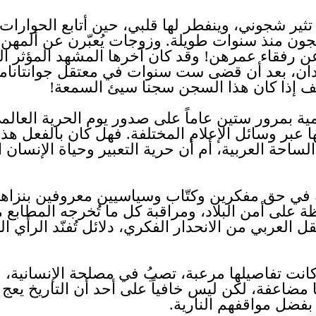
 تثير شجوني، وينفطر لها قلبي، حين أتابع الحوارا
سجون منذ سنوات طويلة. وزوجات يُعبّرن عن ألمهن 
 عن رفقاء عمرهن! وقد كان آخرها المشهد المؤثر ا
ن، بعد أن قضى ست سنوات في معتقل جوانتانامو، م
ف إذا كان هذا السجن سجنا سيئ السمعة!
امية بمرور ستين عاماً على صدور يوم الحرية العا
بر وسائل الإعلام المختلفة. فهل كان بالفعل هذا ال
الساحة العربية، أم أن حرية التعبير وحياة الإنسان 
 في حق مفكرين وكتّاب وسياسيين معروفين بنزاه
ة على أمن البلاد، ومراقبة كل ما تُخرجه المطابع
 العربي من الانحدار الفكري، دلائل تُفنّد الرأي ا
كانت تفاصيلها مرعبة، تصبُ في مصلحة الإنسانية،
ا مضاعفة، لكن ليس خافياً على أحد أن التاريخ يعج 
بفضل مواقفهم النارية.