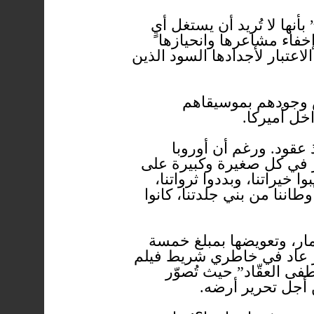
ها لا تُريد أن يستغل أيٍ
خفاء مشاعرها وانحيازها
اعتبار لأجدادها السود الذين
ض وجودهم بموسيقاهم
خل أميركا.
 عقود. ورغم أن أوروبا
رُّ في كل صغيرة وكبيرة على
خيراتنا، وبددوا ثرواتنا،
طاننا من بني جلدتنا، كانوا
مار، وتعويضها بمبلغ خمسة
خبر عاد في خاطري شريط فيلم
فى العقّاد” حيث تُصوّر
ن أجل تحرير أرضه.