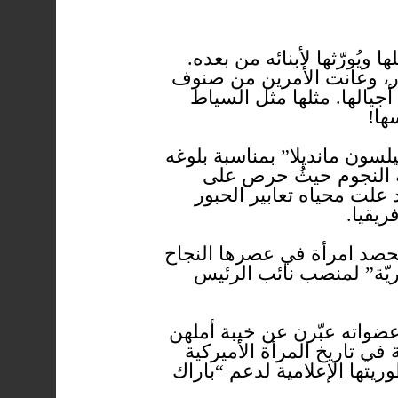
ُورّثها لأبنائه من بعده.
ر، وعانت الأمرين من صنوف
جيالها. مثلها مثل السياط
ها!
سون مانديلا” بمناسبة بلوغه
مة النجوم حيثُ حرص على
علت محياه تعابير الحبور
ريقيا.
 تحصد امرأة في عصرها النجاح
يّة” لمنصب نائب الرئيس
عضواته عبّرن عن خيبة أملهن
في تاريخ المرأة الأميركية
يتها الإعلامية لدعم “باراك