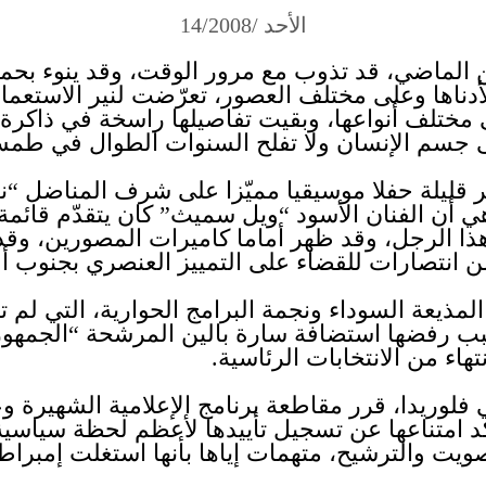
الأحد /14/2008
ماضي، قد تذوب مع مرور الوقت، وقد ينوء بحملها وي
ناها وعلى مختلف العصور، تعرّضت لنير الاستعما
 مختلف أنواعها، وبقيت تفاصيلها راسخة في ذاكرة أ
لى جسم الإنسان ولا تفلح السنوات الطوال في طمس
قليلة حفلا موسيقيا مميّزا على شرف المناضل “نيل
هي أن الفنان الأسود “ويل سميث” كان يتقدّم قائ
ا الرجل، وقد ظهر أماما كاميرات المصورين، وقد 
من انتصارات للقضاء على التمييز العنصري بجنوب أف
 المذيعة السوداء ونجمة البرامج الحوارية، التي لم
بب رفضها استضافة سارة بالين المرشحة “الجمهور
تهاء من الانتخابات الرئاسية.
 فلوريدا، قرر مقاطعة برنامج الإعلامية الشهيرة و
ؤكد امتناعها عن تسجيل تأييدها لأعظم لحظة سياسية 
يت والترشيح، متهمات إياها بأنها استغلت إمبراطور