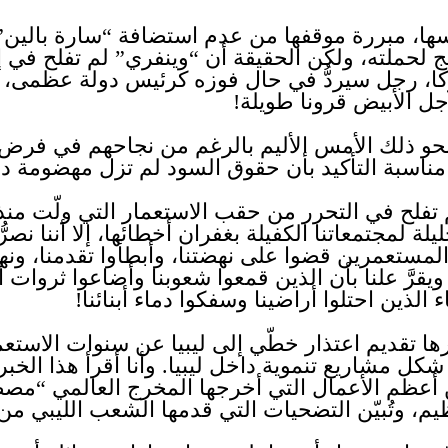
ا، مبررة موقفها من عدم استضافة “سارة بالين” بأن
 لحملته، ولكن الحقيقة أن “وينفري” لم تفلح في إ
كا، رجل سيردُّ في حال فوزه كرئيس دولة عظمى، ال
جل الأبيض قرونا طويلة!
 محو ذلك الأمس الأليم بالرغم من نجاحهم في فر
مناسبة التأكيد بأن حقوق السود لم تزل مهضومة دا
م تفلح في التحرر من حقب الاستعمار التي ولّت منذ
لة لمجتمعاتنا الكفيلة بغفران أخطائها، إلا أننا نص
لمستعمرين قضوا على نهضتنا، وأبطأوا تقدمنا، ونهبوا 
قرَّ علنا بأن الذين قمعوا شعوبنا وأضاعوا ثروات أو
الذين احتلوا أراضينا وسفكوا دماء أبنائنا!
ارها تقديم اعتذار خطّي إلى ليبيا عن سنوات الاستع
 شكل مشاريع تنموية داخل ليبيا. وأنا أقرأ هذا ال
ن أعظم الأعمال التي أخرجها المخرج العالمي “مصط
ظيم، وتُبيّن التضحيات التي قدمها الشعب الليبي م