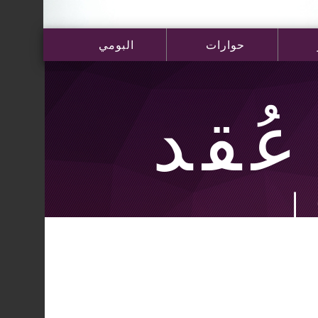
حوارات
البومي
ُقد