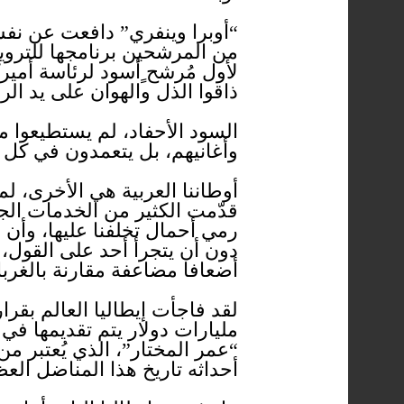
“أوبرا وينفري” دافعت عن نفسه
من المرشحين برنامجها للترويج
لأول مُرشح ٍأسود لرئاسة أمير
ذاقوا الذل والهوان على يد الر
السود الأحفاد، لم يستطيعوا
وأغانيهم، بل يتعمدون في كل 
أوطاننا العربية هي الأخرى، ل
قدّمت الكثير من الخدمات الجلي
رمي أحمال تخلفنا عليها، وأن ا
دون أن يتجرأ أحد على القول، وي
أضعافا مضاعفة مقارنة بالغرباء 
لقد فاجأت إيطاليا العالم بقر
مليارات دولار يتم تقديمها في
“عمر المختار”، الذي يُعتبر م
أحداثه تاريخ هذا المناضل الع