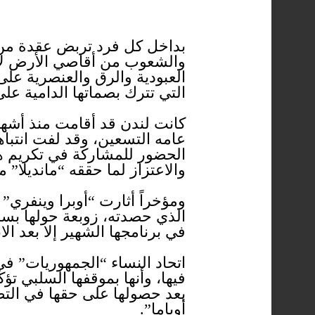
بداخل كل فرد تربض عقدة من ال
والشعوب من أقاصي الأرض لأد
العبودية والرق والعنصرية على
التي تترك بصماتها الدامية ع
كانت لندن قد أقامت منذ أشهر 
عامه التسعين، وقد لفت انتبا
الحضور للمشاركة في تكريم هذ
والاعتزاز لما حققه “مانديلا” 
ومؤخراً أثارت “أوبرا وينفري”
الذي حصدته، زوبعة حولها بس
في برنامجها الشهير إلا بعد الان
اتحاد النساء “الجمهوريات” في
فيها، وأنها بموقفها السلبي ت
بعد حصولها على حقها في التصو
أوباما”.