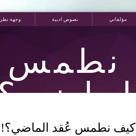
مؤلفاتي
نصوص ادبية
وجهة نظر
نطمس ع
لماضي؟!
كيف نطمس عُقد الماضي؟!