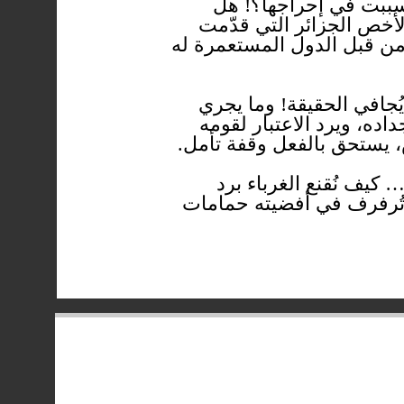
تسببت في إحراجها؟! هل
أخص الجزائر التي قدّمت
 من قبل الدول المستعمرة له
يُجافي الحقيقة! وما يجري
ده، ويرد الاعتبار لقومه
، يستحق بالفعل وقفة تأمل.
كيف نُقنع الغرباء برد
د تُرفرف في أفضيته حمامات