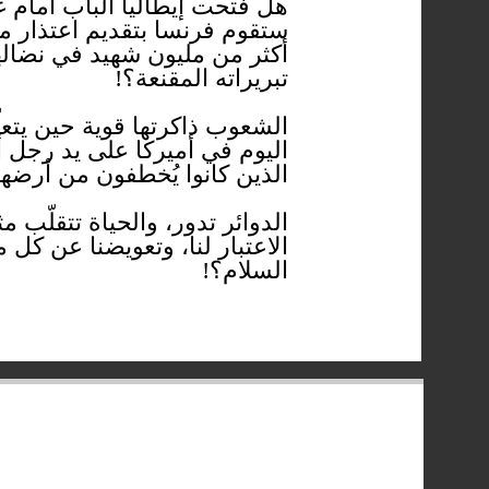
هل فتحت إيطاليا الباب أمام غ
ستقوم فرنسا بتقديم اعتذار م
أكثر من مليون شهيد في نضاله
تبريراته المقنعة؟!
الشعوب ذاكرتها قوية حين يتعل
اليوم في أميركا على يد رجل أ
الذين كانوا يُخطفون من أرضه
الدوائر تدور، والحياة تتقلّب
الاعتبار لنا، وتعويضنا عن كل
السلام؟!