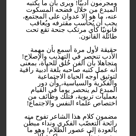
ومجرمون أدبيّا! ويرى بأن ما يكتبه
المبدع من خلال فضحه المسكوت
عنه، ما هو إلا عدوان على المجتمع،
يجب أن يُحاسب مقترفه ويُعاقب
قانونيّا كأي مرتكب جنحة تقع تحت
طائلة القانون.
حقيقة لأول مرة أسمع بأن مهمة
الأدب تنحصر في التهذيب والإصلاح!
متجاهلا بأن الفن خُلق للحياة، بمعنى
أنه عمل كتبه صاحبه بلغة أدبية راقية
لتوثيق أوجه الحياة الاجتماعية
والفكرية والسياسية، وأن دور
المبدع لم ينحصر يوماً في القيام
بعمليات تربوية، فتلك وظائف من
اختصاص علماء النفس والاجتماع!
مضمون كلام هذا الشاعر تفوح منه
رائحة التعصّب الفكري ونداء مبطّن
بالعودة إلى عصور الظلام! وهو ما