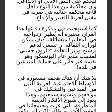
للحكم على النص الأدبي أو الإبداعي.
وأن محاكمة من هذا النوع داخل
قاعة محكمة جنائية هي ضربة في
مقتل لحرية التعبير والإبداع.
كما استهجنت في مذكرة دفاعها هذا
القرار، معتبرة أنه يُظهر ازدواجية
في المعايير! متسائلة.. كيف يمكن
لوزارة الثقافة أن تسعى لدعم
ترشيح وزير الثقافة “فاروق حسني”
لمنصب مدير عام اليونسكو، وهو
نفسه غير قادر على حماية المبدعين
في بلده!
بلا شك أن هناك هجمة مسعورة في
الأوساط الاجتماعية العربية للنيل
من المبدعين والتشكيك في
مواقفهم وتشويه سمعتهم، وهذا
يعود إلى شيوع الأفكار الدينية
المتطرفة، التي غزت مجتمعاتنا في
العقود الأخيرة، والتي أدّت إلى تكفير