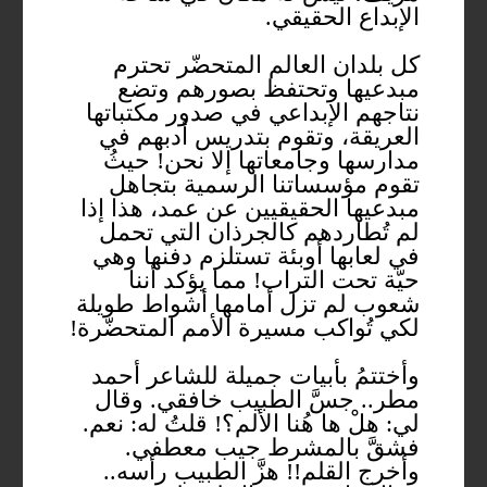
الإبداع الحقيقي.
كل بلدان العالم المتحضّر تحترم
مبدعيها وتحتفظ بصورهم وتضع
نتاجهم الإبداعي في صدور مكتباتها
العريقة، وتقوم بتدريس أدبهم في
مدارسها وجامعاتها إلا نحن! حيثُ
تقوم مؤسساتنا الرسمية بتجاهل
مبدعيها الحقيقيين عن عمد، هذا إذا
لم تُطاردهم كالجرذان التي تحمل
في لعابها أوبئة تستلزم دفنها وهي
حيّة تحت التراب! مما يؤكد أننا
شعوب لم تزل أمامها أشواط طويلة
لكي تُواكب مسيرة الأمم المتحضّرة!
وأختتمُ بأبيات جميلة للشاعر أحمد
مطر.. جسَّ الطبيب خافقي. وقال
لي: هلْ ها هُنا الألم؟! قلتُ له: نعم.
فشقَّ بالمشرط جيب معطفي.
وأخرج القلم!! هزَّ الطبيب رأسه..