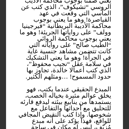
يعني ضمناً بوجوب محاكمة الأديب
الروسي “تشيكوف”، الذي كتب عن
المآسي التي وقعت في عهد
القياصرة! وهو ما يعني بوجوب
محاكمة الأديبة البريطانية “فيرجينيا
وولف” على رواياتها الجريئة! وهو ما
يعني بوجوب محاكمة الروائي
“الطيب صالح” على رواياته التي
كانت تتضمن مشاهد جنسية غاية
في الجرأة! وهو ما يعني التشكيك
في سلامة عقل “نجيب محفوظ”،
الذي كتب أعمالا خالدة، تجاوز بها
حدود المسموح! …ومثلهم الكثير.
المبدع الحقيقي عندما يكتب، فهو
يخلق عوالم مثيرة بخياله الخصب،
يستمدها من ينابيع بيئته ليدفع قارئه
للتحليق مع أحداثها والتفاعل مع
شخوصها. وإذا كتب النقيض المجافي
للواقع، فهذا يؤكد على أنه مبدع
مُزيّف، ليس له مكان في ساحة