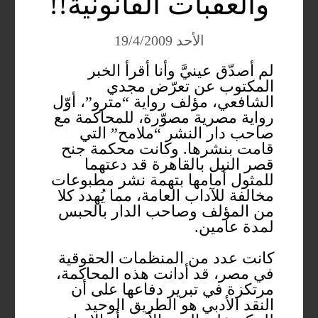
والعقبات القانونيّّة!!
الأحد 19/4/2009
لم أصدّق عينيَّ وأنا أقرأ الخبر
المكتوب عن تعرّض مجدي
الشافعي، مؤلف رواية “مترو”، أوّل
رواية مصرية مصوّرة، للمحاكمة مع
صاحب دار النشر “ملامح” التي
قامت بنشرها. وكانت محكمة جنح
قصر النيل بالقاهرة قد دعتهما
للمثول أمامها بتهمة نشر مطبوعات
مخالفة للآداب العامة، مما يُهدد كلا
من المؤلف وصاحب الدار بالحبس
لمدة عامين.
كانت عدد من المنظمات الحقوقية
في مصر، قد أدانت هذه المحاكمة،
مرتكزة في تبرير دفاعها على أن
النقد الأدبي هو الطريق الوحيد