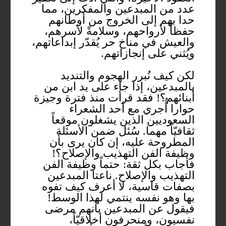
عدد من المبدعين والمفكرين، مما
حدا بهم إلى الخروج من أوطانهم
حفظاً لأرواحهم، وسلامةً لأسرهم،
والعيش في مناخ حر يُقدّر إبداعاتهم،
ويُثني على إنجازاتهم.
لكن كيف نُبرر الهجوم والتنديد
بالمبدعين، إذا جاء على يد ابن من
أبنائهم؟! فقد قرأت منذ فترة وجيزة
حوارا أُجري مع أحد الشعراء
السعوديين الذين يشغلون موقعاً
ثقافيّاً مهما. سُئل ضمن الأسئلة
المطروحة عليه، إن كان يرى بأن
وظيفة الفن التهذيب والإصلاح؟!
فأجاب بكل ثقة: حتماً وظيفة الفن
التهذيب والإصلاح. ناعتا المبدعين
بصفات قاسية، لا أعرف كيف تفوه
بها وهو نفسه ينتمي لهذا الوسط!
فيقول عن المبدعين بأنهم مرضى
نفسيون، ومنحرفون أخلاقيّاً،