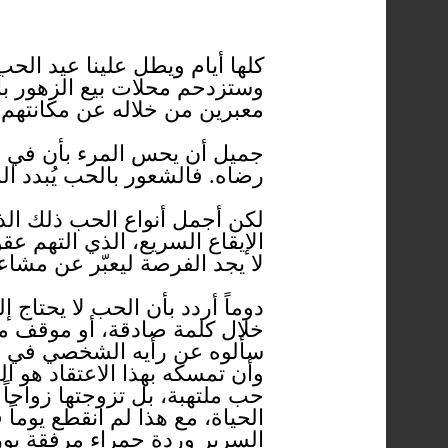
كلها أيام ويطل علينا عيد الحب
وستزدحم محلات بيع الزهور بأن
معبرين من خلاله عن مكانتهم ا
جميل أن يحس المرء بأن في هذ
رضاه. فالشعور بالحب يُبدد ال
لكن أجمل أنواع الحب ذلك الذ
الإيقاع السريع، الذي التهم
لا يجد الفرصة ليعبّر عن مشا
دوماً أردد بأن الحب لا يحتا
خلال كلمة صادقة، أو موقف مخ
سألوه عن رأيه الشخصي في عيد 
وأن تمسكه بهذا الاعتقاد هو ا
حب ملتهبة، بل تزوجتها زواجاً 
الحياة، مع هذا لم انقطع يوما
السرير وردة حمراء مرفقة بور