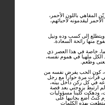
ّن المقاهي باللون الأحمر،
لأحمر ليقدمونه لأحبائهم،
 ويتطلع إلى كسب وده ونيل
فوح منها رائحة السعادة.
ما، خاصة في هذا العصر ذي
الكل ملهيا في هموم نفسه،
معنى وطعم.
نحب، كون الحب يفرض نفسه من
ني قرأت مرة حوارا مع رجل
رعه في كل ركن داخل بيته،
 لم ارتبط بزوجتي بعد قصة
بات، ودهكت كلينا مسؤوليات
م كنتُ أضع بجانبها على
استطعت بهذه الكلمات