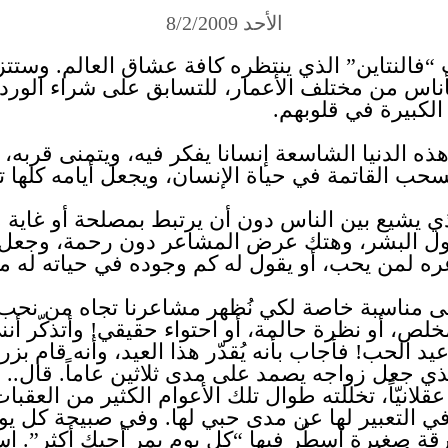
الأحد 8/2/2009
 “فالنتاين” الذي ينتظره كافة عشاق العالم. وستتزي
اس من مختلف الأعمار، للتسابق على شراء الورد ا
لكبيرة في قلوبهم.
ه الدنيا الشاسعة إنسانا يفكر فيه، ويتمنى قربه،
سحب القاتمة في حياة الإنسان، ويجعل أيامه كلها ت
ي يشيع بين الناس دون أن يرتبط بمصلحة أو غاية 
 عقول البشر، وهتك عرض المشاعر دون رحمة، وجعل 
عره لمن يحب، أو يقول له كم وجوده في حياته له 
ج إلى مناسبة خاصة لكي نُظهر مشاعرنا تجاه من 
لص، أو نظرة حالمة، أو احتواء حقيقي! وأتذكّر أن
الحب! فأجاب بأنه يُقدّر هذا العيد، وأنه قام بز
لذي جعل زواجه يصمد على مدى ثلاثين عاماً. قال..
عقلانيّاً، تخللته طوال تلك الأعوام الكثير من العق
ً في التعبير لها عن مدى حبي لها. وفي صبيحة كل يو
قة صغيرة أسطّر فيها “كل يوم يمر أحبك أكثر”. 