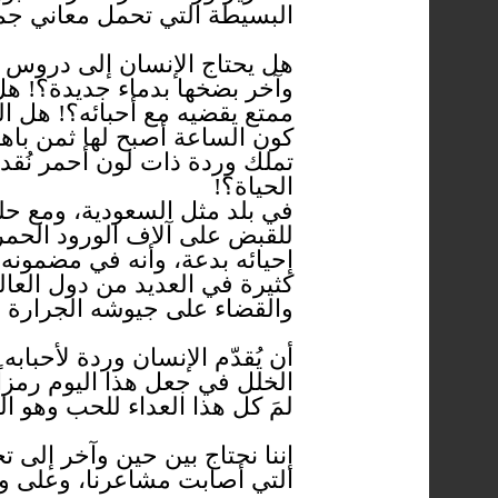
البسيطة التي تحمل معاني جميل
هل يحتاج الإنسان إلى دروس ف
وآخر بضخها بدماء جديدة؟! هل
ممتع يقضيه مع أحبائه؟! هل 
كون الساعة أصبح لها ثمن باهظ
تملك وردة ذات لون أحمر نُقد
الحياة؟!
في بلد مثل السعودية، ومع حل
للقبض على آلاف الورود الحمر
إحيائه بدعة، وأنه في مضمونه 
كثيرة في العديد من دول العال
والقضاء على جيوشه الجرارة ا
أن يُقدّم الإنسان وردة لأحباب
الخلل في جعل هذا اليوم رمزاً 
لمَ كل هذا العداء للحب وهو ا
إننا نحتاج بين حين وآخر إلى تج
التي أصابت مشاعرنا، وعلى وص