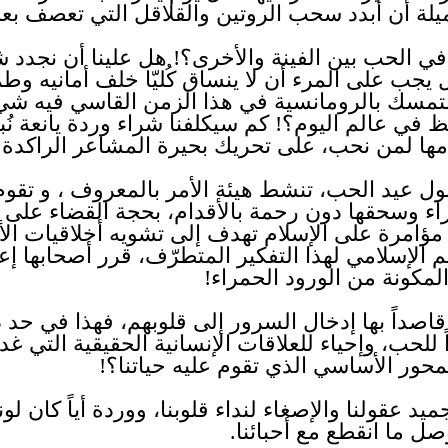
ة أن أبدد سحب الروتين والقلاقل التي تعصف بعلاقت
ي الحب بين الفينة والأخرى؟! هل علينا أن نجدد 
 يجب على المرء أن لا ينساق كُليّا خلف أمانيه
التمسك بالرومانسية في هذا الزمن القاسي فيه ش
 في عالم اليوم؟! كم سيكلفنا شراء وردة يانعة نُب
مها لمن نحب، على تحريك بحيرة المشاعر الراكدة 
ول عيد الحب، تنشط هيئة الأمر بالمعروف ، و تقو
اء وسحقها دون رحمة بالأقدام، بحجة القضاء على ه
مؤامرة على الإسلام تهدف إلى تشويه أخلاقيات الأج
م الإسلامي لهذا التفكير المتطرّف، قرر أصحابها إع
لمكونة من الورود الحمراء!
ه قاصداً بها إدخال السرور إلى قلوبهم، فهذا في حد 
للحب، وإحياء للعلاقات الإنسانية الحقيقية التي غ
لمحور الأساسي الذي تقوم عليه حياتنا؟!
ميد عقولنا والإصغاء لنداء قلوبنا، ووردة أياً كان لو
ل ما انقطع مع أحبائنا.