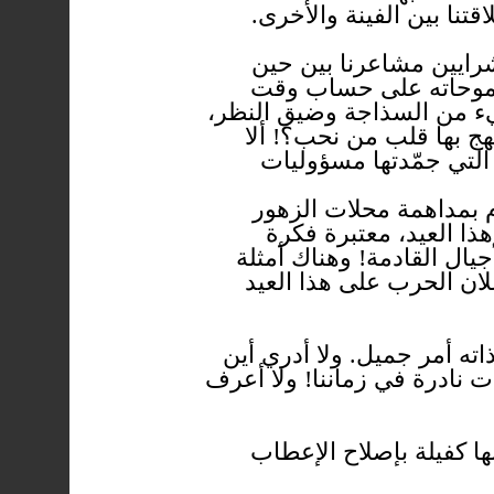
نا بين الفينة والأخرى.
شرايين مشاعرنا بين حين
 وطموحاته على حساب وقت
يء من السذاجة وضيق النظر،
هج بها قلب من نحب؟! ألا
التي جمّدتها مسؤوليات
م بمداهمة محلات الزهور
ذا العيد، معتبرة فكرة
يال القادمة! وهناك أمثلة
لان الحرب على هذا العيد
ذاته أمر جميل. ولا أدري أين
دت نادرة في زماننا! ولا أعرف
نها كفيلة بإصلاح الإعطاب