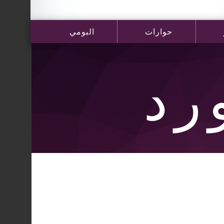
حوارات
البومي
رد