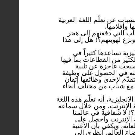
شباب عن تعلّم اللغة العربية
 وأفلامها.
ب التي دفعتهم إلى هجر
نزع لهويتهم؟! هل إلى هذا
زية تساعدها كثيراً في
الكثير من القطاعات بما فيها
أصبحت عاجزة عن تلبية
غبته في الحصول على وظيفة
دّم لإحدى وظائفها إتقان
ات مع شباب من مختلف أنحاء
نجليزية، أنه تعلّم هذه اللغة
ة الإنترنت، ومن خلال سماعه
؟! لا شفافية في عالمنا
ة الإنترنت وأحصل على
اته، ويكفي بأن الأغنية
ضاع العالم. انظري إلى