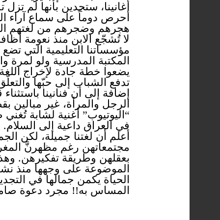
أغانينا، ستجدين بأنها لم تزل
أحرص دوماً على سماع آراء ال
هجرهم وضجرهم من لغتهم العربي
لا تُشجّع الابن منذ نعومة أظ
مؤسساتنا التعليمية التي تضع 
المكتبة المدرسية ولو لمرة و
يضعوا خطة جادة لإخراج اللغة
تدفع الشباب إلى حبّها والتعلّق
إضافة إلى أن فنانينا باستثنا
الرجل والمرأة، غير مبالين بق
“اليوتيوب” أغنية لشابة تُغن
في العراق داعية إلى السلام.
أعلم أن لغتنا جميلة، لكن ال
مجتمعاتهن رغم مظهرنَّ المغر
بعقلهن وطريقة تفكيرهن. وهذا ين
الموضوعة على وجهها منذ نشأت
الحياة يكمن جمالها في التجديد و
المساس به!! مجرد دعوة صامت