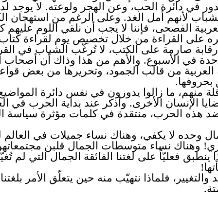
 تدور في دائرة الحب، وعن الهجر ولوعته. لا يوجد ل
شباب لأنهم أمل الغد. وعلى الرغم من استهجان ال
ة الفصحى، فإننا لا يجب أن نلقي اللوم عليهم كامل
افره على القراءة من خلال تخصيص يوم لقراءة كتاب 
رقابة صارمة على الكتب، لا تُرغّب الشباب في القر
احدة في الأسبوع. والأهم من هذا وذاك أن أصحاب ا
 العربية من قالب الجمود، وتحريرها من بعض قواعد
 بحروفها.
ء قلة منهم، ما زالوا يدورون في نفس دائرة المواضي
ضايا الإنسان الأخرى. وأذكر عند بداية الحرب في 
ي ضد هذه الحرب، منتقدة في كلمات مؤثرة سياسة 
جمال وحده لا يكفي، وهناك نساء جميلات في العال
ي! وهناك نساء متوسطات الجمال قلبن مجتمعاتهن إ
طبق فعليّاً على لغتنا الفائقة الجمال التي لم تُغيّ
ها!
التغيير، فلماذا نتهيّب منه حين يتعلّق الأمر بلغتنا،
ة.