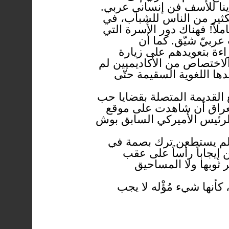
دينا للأسف فن إنساني عربي.
كثير من الناس للشباب، في
اً! فهناك دور الأسرة التي
عربيّ شيّق. كما أن
اءة بتعويدهم على زيارة
لاختصاص من الأكاديميين لم
ها اللغوية السقيمة حتّى
ع القديمة المتصلة بقضايا حب
العراق أن شاهدت على موقع
الرئيس الأميركي السابق بوش
م لم يستطعن ترك بصمة في
يجاباً رأساً على عقب
ر ثوبها ولا المساحيق
 كأنها شيء مُؤْله لا يجب