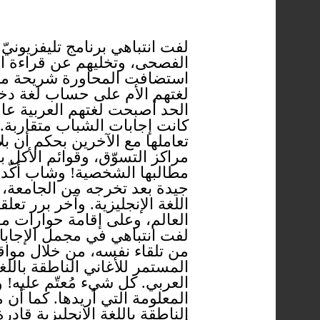
لفت انتباهي برنامج تليفزيونيّ
الفصحى، وتخليهم عن قراءة الكت
استضافت المحاورة شريحة من 
لغتهم الأم على حساب لغة دخيل
الحد أصبحت لغتهم العربية عا
كانت إجابات الشباب متقاربة. 
تعاملها مع الآخرين بحكم أن بلا
مراكز التسوّق، وقوائم الأكل 
مطالبها الشخصية! وشاب أكّد 
جيدة بعد تخرجه من الجامعة، ك
اللغة الإنجليزية. وآخر برر تع
العالم، وعلى إقامة حوارات مع
لفت انتباهي في مجمل الإجابات،
من تلقاء نفسه، من خلال مواقع
المستمر للأغاني الناطقة باللغ
العربي. كل شيء مُعتّم عليه!
المعلومة التي أريدها. كما أن 
الناطقة باللغة الإنجليزية قا