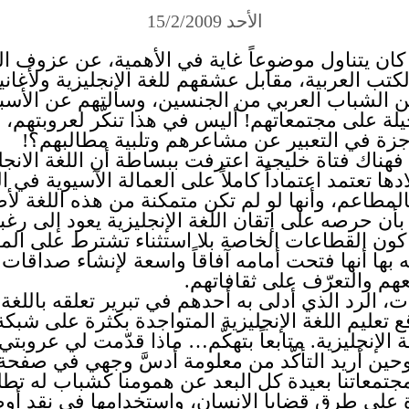
الأحد 15/2/2009
 كان يتناول موضوعاً غاية في الأهمية، عن عزوف ال
ب العربية، مقابل عشقهم للغة الانجليزية ولأغانيها
الشباب العربي من الجنسين، وسألتهم عن الأسبا
ة على مجتمعاتهم! أليس في هذا تنكّر لعروبتهم، و
جزة في التعبير عن مشاعرهم وتلبية مطالبهم؟!
فهناك فتاة خليجية اعترفت ببساطة أن اللغة الانجلي
دها تعتمد اعتماداً كاملاً على العمالة الآسيوية في 
بالمطاعم، وأنها لو لم تكن متمكنة من هذه اللغة ل
بأن حرصه على إتقان اللغة الإنجليزية يعود إلى ر
ون القطاعات الخاصة بلا استثناء تشترط على المتق
لقه بها أنها فتحت أمامه آفاقاً واسعة لإنشاء صداق
هم والتعرّف على ثقافاتهم.
 الرد الذي أدلى به أحدهم في تبرير تعلقه باللغة الإ
 تعليم اللغة الإنجليزية المتواجدة بكثرة على شبك
ة الإنجليزية. متابعاً بتهكّم… ماذا قدّمت لي عروبتي
 وحين أريد التأكّد من معلومة أدسَّ وجهي في صفح
مجتمعاتنا بعيدة كل البعد عن همومنا كشباب له تطلع
درة على طرق قضايا الإنسان، واستخدامها في نقد أو