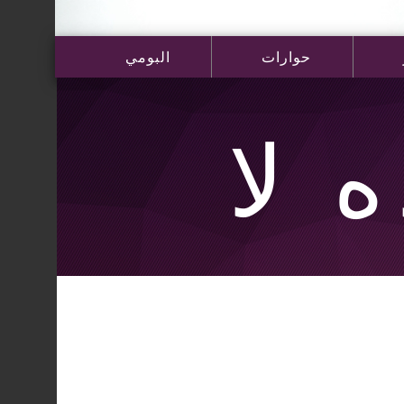
حوارات
البومي
 لا