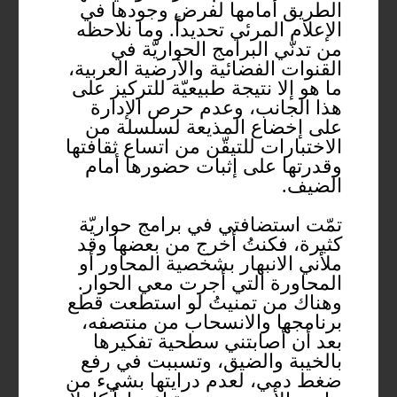
الطريق أمامها لفرض وجودها في
الإعلام المرئي تحديداً. وما نلاحظه
من تدنّي البرامج الحواريّة في
القنوات الفضائية والأرضية العربية،
ما هو إلا نتيجة طبيعيّة للتركيز على
هذا الجانب، وعدم حرص الإدارة
على إخضاع المذيعة لسلسلة من
الاختبارات للتيقّن من اتساع ثقافتها
وقدرتها على إثبات حضورها أمام
الضيف.
تمّت استضافتي في برامج حواريّة
كثيرة، فكنتُ أخرج من بعضها وقد
ملأني الانبهار بشخصية المحاور أو
المحاورة التي أجرت معي الحوار.
وهناك من تمنيتُ لو استطعت قطع
برنامجها والانسحاب من منتصفه،
بعد أن أصابتني سطحية تفكيرها
بالخيبة والضيق، وتسببت في رفع
ضغط دمي، لعدم درايتها بشيء من