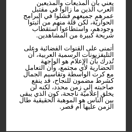
يعني بأن المذيعات والمذيعين
العرب الذين ما زالوا في مقتبل
عمرهم جميعهم فشلوا في البرامج
الحواريّة، لكن قلة منهم من أثبتوا
وجودهم، واستطاعوا استقطاب
شريحة كبيرة من المشاهدين.
أتمنى على القنوات الفضائية وعلى
التليفزيونات الرسمية العربية، أن
تُدرك بأن الإعلام هو الواجهة
الحضارية لأي مجتمع، وأن التعامل
مع كرت الواسطة وتقاسيم الجمال
كشرط مضمون للنجاح، قد ينفع
صاحبته إلى زمن محدد، لكنه لن
يخلق إعلاميّة ناجحة، كون الذي يبقى
بين الناس هو الموهبة الحقيقية طال
الزمن عليها أم قصر.