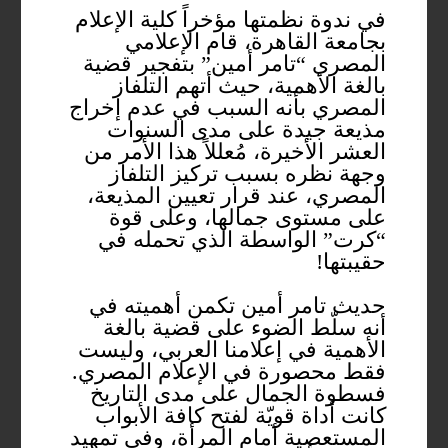
في ندوة نظمتها مؤخراً كلية الإعلام
بجامعة القاهرة، قام الإعلامي
المصري “تامر أمين” بتفجير قضية
بالغة الأهمية، حيث أتهم التلفاز
المصري بأنه السبب في عدم إخراج
مذيعة جيدة على مدى السنوات
العشر الأخيرة، مُعللاً هذا الأمر من
وجهة نظره بسبب تركيز التلفاز
المصري، عند قرار تعيين المذيعة،
على مستوى جمالها، وعلى قوة
“كرت” الواسطة الذي تحمله في
حقيبتها!
حديث تامر أمين تكمن أهميته في
أنه سلّط الضوء على قضية بالغة
الأهمية في إعلامنا العربي، وليست
فقط محصورة في الإعلام المصري.
فسطوة الجمال على مدى التاريخ
كانت أداة قويّة لفتح كافة الأبواب
المستعصية أمام المرأة، وفي تمهيد