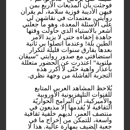
فوجئت بأن المذيعات الأربع بمن
فيهن الأديبة فوزية سلامة، لم يقرأن
روايتي، معتمدات في نقاشهن لي
على الأسئلة المعدة، وهو ما جعلني
أشعر بالاستياء الذي حاولت وقتها
جاهدة إخفاءه حتى لا يزيد الأمر
الطين بلة! وعندما اتصلوا بي ثانية
بعدها بفارق سنوات قليلة لتكرار
استضافتي مع صدور روايتي “سيقان
ملتوية” اعتذرت عن الحضور متعللة
بأعذار واهية حتّى لا أكرر هذه
التجربة الفاشلة من وجهة نظري.
يُلاحظ المشاهد العربي المتابع
للقنوات التليفزيونية الأوروبية
والأميركية، أن البرامج الحواريّة
الثقافية لا يُقدمها إلا مذيعون في
منتصف العمر، لديهم خلفية ثقافية
واسعة، للتمكن من إخراج ما في
جعبة الضيف بمهارة عالية. هذا لا