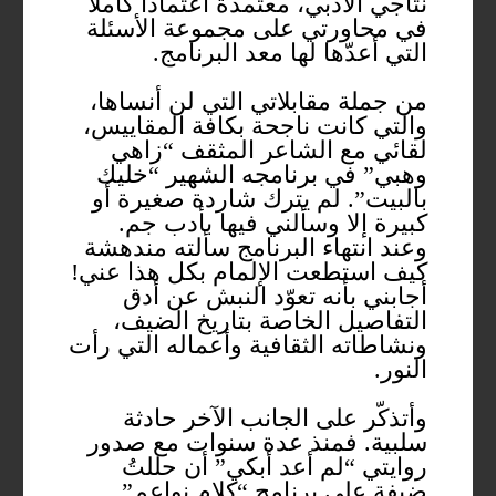
نتاجي الأدبي، معتمدة اعتماداً كاملا
في محاورتي على مجموعة الأسئلة
التي أعدّها لها معد البرنامج.
من جملة مقابلاتي التي لن أنساها،
والتي كانت ناجحة بكافة المقاييس،
لقائي مع الشاعر المثقف “زاهي
وهبي” في برنامجه الشهير “خليك
بالبيت”. لم يترك شاردة صغيرة أو
كبيرة إلا وسألني فيها بأدب جم.
وعند انتهاء البرنامج سألته مندهشة
كيف استطعت الإلمام بكل هذا عني!
أجابني بأنه تعوّد النبش عن أدق
التفاصيل الخاصة بتاريخ الضيف،
ونشاطاته الثقافية وأعماله التي رأت
النور.
وأتذكّر على الجانب الآخر حادثة
سلبية. فمنذ عدة سنوات مع صدور
روايتي “لم أعد أبكي” أن حللتُ
ضيفة على برنامج “كلام نواعم”.