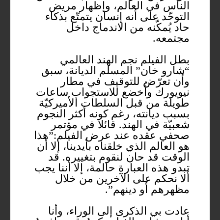
الناس في العالم، وإظهار مريض
التوحّد على أنه إنسان يتمتّع بذكاء
حاد يُمكّنه من الاندماج داخل
مجتمعه.
بطل الفيلم نجم الهند العالمي
“شارو خان” المسلم الديانة، سبق
وأن تعرّض للتوقيف في مطار
نيويورك وأُخضع للاستجواب ساعات
طويلة من قبل السلطات الأميركيّة
بسبب ديانته، رغم كونه أكثر النجوم
شعبيّة في الهند. قائلا في مؤتمر
صحفي عقده عند عرض الفيلم:”هذا
هو العالم الذي خلقناه بأيدينا، إلا أن
الوقت قد حان لنقوم بتغييره. قد
تبدو هذه العبارة حالمة، إلا أننا يجب
ألا نحكم على الآخرين من خلال
مظهرهم أو دينهم”.
عادت بي الذكرى إلى الوراء، وأنا