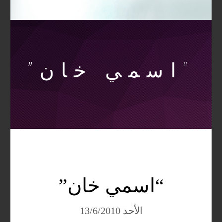
“اسمي خان”
“اسمي خان”
الأحد 13/6/2010