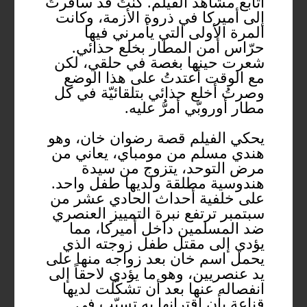
أتابع مشاهد الفيلم. كنتُ قد سافرتُ
إلى أميركا في ذروة الأزمة، وكانت
المرة الأولى التي يأمرني فيها
حرّاس أمن المطار بخلع حذائي.
شعرت حينها بغصة في حلقي، لكن
مع الوقت أعتدتُ على هذا الوضع
وصرتُ أخلع حذائي بتلقائيّة في كل
مطار أوروبّي أمرُّ عليه.
يحكي الفيلم قصة رضوان خان، وهو
هندي مسلم من مومباي، يعاني من
مرض التوحد، يتزوج من سيدة
هندوسية مطلقة ولديها طفل واحد.
على خلفية أحداث الحادي عشر من
سبتمبر ترتفع نبرة التمييز العنصري
ضد المسلمين داخل أميركا، مما
يؤدي إلى مقتل طفل زوجته الذي
يحمل اسم خان بعد زواجه منها على
يد عنصريين، وهو ما يؤدي لاحقاً إلى
انفصاله عنها بعد أن تشكّلت لديها
قناعة بأن اقترانها به تسبّب في