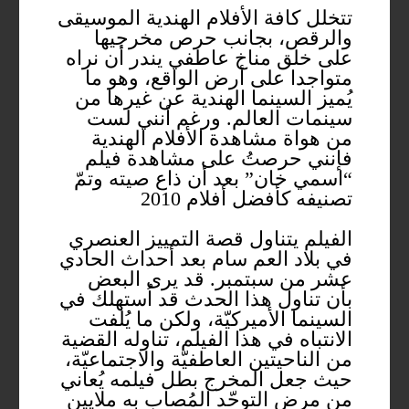
تتخلل كافة الأفلام الهندية الموسيقى
والرقص، بجانب حرص مخرجيها
على خلق مناخ عاطفي يندر أن نراه
متواجدا على أرض الواقع، وهو ما
يُميز السينما الهندية عن غيرها من
سينمات العالم. ورغم أنني لست
من هواة مشاهدة الأفلام الهندية
فإنني حرصتُ على مشاهدة فيلم
“اسمي خان” بعد أن ذاع صيته وتمّ
تصنيفه كأفضل أفلام 2010
الفيلم يتناول قصة التمييز العنصري
في بلاد العم سام بعد أحداث الحادي
عشر من سبتمبر. قد يرى البعض
بأن تناول هذا الحدث قد اُستهلك في
السينما الأميركيّة، ولكن ما يُلفت
الانتباه في هذا الفيلم، تناوله القضية
من الناحيتين العاطفيّة والاجتماعيّة،
حيث جعل المخرج بطل فيلمه يُعاني
من مرض التوحّد المُصاب به ملايين