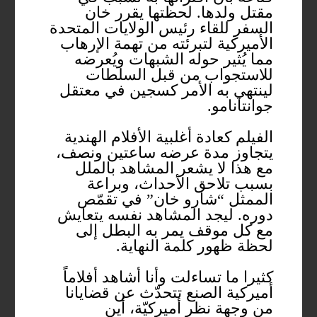
مقتل ولدها. لحظتها يقرر خان
السفر للقاء رئيس الولايات المتحدة
الأميركية لتبرئته من تهمة الإرهاب
مما يُثير حوله الشبهات ويُعرضه
للاستجواب من قبل السلطات
لينتهي به الأمر كسجين في معتقل
جوانتانامو.
الفيلم كعادة أغلبية الأفلام الهندية
يتجاوز مدة عرضه ساعتين ونصف،
مع هذا لا يشعر المشاهد بالملل
بسبب تلاحق الأحداث، وبراعة
الممثل “شارو خان” في تقمّص
دوره. ليجد المشاهد نفسه يتعايش
مع كل موقف يمر به البطل إلى
لحظة ظهور كلمة النهاية.
كثيرا ما تساءلت وأنا أشاهد أفلاماً
أميركية الصنع تتحدّث عن قضايانا
من وجهة نظر أميركيّة، أين