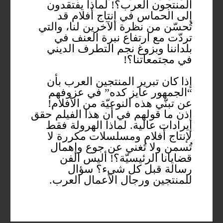
المنتجون العرب؟! لماذا يفتقدون
إلى الحماس في إنتاج أفلام قد
تُحسّن من نظرة الآخرين لنا، والتي
تردّت مع ارتفاع نبرة العنف في
بلداننا وبزوغ نجم التطرف الديني
في مجتمعاتنا؟!
إذا كان تبرير المنتجين العرب بأن
“الجمهور عايز كده” في عزوفهم
عن تبنّي هذه النوعيّة من الأفلام!
إذن ما قولهم في أن هذا الفيلم حقق
إيرادات عالية. لماذا الهرولة فقط
لإنتاج أفلام ومسلسلات مكررة لا
تُسمن ولا تُغني عن جوع وإهمال
قضايانا الرئيسيّة؟! أليس الفن
رسالة قبل كل شيء؟ سؤال
للمنتجين ورجال الأعمال العرب.