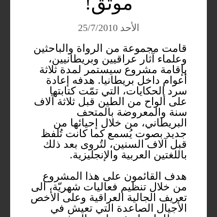
موثّق!
الأحد 25/7/2010
قامت مجموعة من الرواة والباحثين
وعلماء آثار عراقيين وبريطانيين،
بإقامة مشروع سيستمر لمدة ثلاثة
أعوام داخل بريطانيا. هدفه إعادة
سرد الحكايات، التي تمّت كتابتها
على ألواح من الطين قبل ثلاثة آلاف
سنة والمعروضة بالمتحف
البريطاني، من خلال إحيائها من
جديد بصوت يُسمع كما كانت تُلفظ
قبل آلاف السنين، لتُروى بعد ذلك
باللغتين العربية والإنجليزية.
هدف القائمون على هذا المشروع
من خلال تنظيم فعاليات شهريّة، الى
تعريف الجالية العراقية وعلى الأخص
الأجيال الصاعدة التي تعيش في