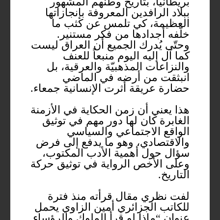
بريطانيا، بتاريخ وطنهم المشهور
ببلاد الرافدين المعروفة بإنجازاتها
العظيمة، كي تلمس عن كثب ما
خلّفه أجدادها من فكر مستنير.
وحتّى يُدرك الجميع أن العراق ليست
كما آل إليه اليوم منبعاً للعنف
والنزاعات المذهبيّة والعرقية، بل
انبثقت من أرضه في الماضي
حضارة عريقة أثرت الإنسانية جمعاء.
هذا يعني أن زمن الحكاية في الأزمنة
الغابرة كان لها دور مهم في توثيق
الواقع الاجتماعي والسياسي
والاقتصادي، وهو ما يدفع إلى فرض
سؤال حول أهمية الأدب المكتوب،
وعلى الأخص الرواية في توثيق حركة
التاريخ.
لفت نظري مقال قرأته منذ فترة
للكاتب الجزائري أمين الزاوي يحمل
عنوان “ماذا لو قرأ الملوك والرؤساء