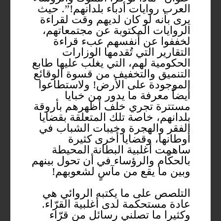
العرب روايات أدباء بلدانهم!”. حيث
يرى بأنه لو كان لديهم وقت لقراءة
الروايات المكتوبة عن مجتمعاتهم،
لخففوا عن أنفسهم عبء قراءة
التقارير التي تُقدمها الوزارات
الحكومية لهم، التي يغلب عليها طابع
التنميق والتخفيف من قسوة الوقائع
الموجودة على الأرض! ولاستطاعوا
أيضاً معرفة ما يدور من خبايا
مستترة تجري خلف أظهرهم بأروقة
بلدانهم، خاصة تلك المتعلقة بقضايا
الفقر والهجرة وخيبات الشباب في
أوطانها، وقضايا أخرى كثيرة
ساهمت أغلبية البطانة المحيطة
بالحكّام والرؤساء في أن تحول بينهم
وبين ما يقع من مآسٍ لشعوبهم!
التلصص على ما يكتبه الروائي هي
عادة مستحكمة لدى أغلبية القرّاء.
وكثيرا ما تصلني رسائل من قرّاء