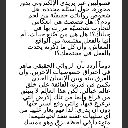
فضوليين عبر بريدي الإلكتروني يدور
محورها حول أسئلة محددة: هل
شخوص رواياتك حقيقيّة من لحم
ودم؟! هل قصصك هي انعكاس
لتجارب شخصيّة مررتِ بها في
حياتك؟! هل هي من صُنع خيالك، أم
أنها بالفعل مقتبسة من الواقع
المعاش، وأن كل ما ذكرته يحدث
بالفعل في مجتمعك؟!
دوماً أردد بأن الروائي الحقيقي ماهر
في اختراق خصوصيات الآخرين. وأن
الفرق بينه وبين الإنسان العادي
يكمن في قدرته الفائقة على خلق
عالم خيالي. لكن هذا العالم لا ينبثق
من فراغ وإنما من تلك الأرض التي
ترعرع فيها، والتي وقع أسير حبّها
دون أن يدري! لذا فهو يغار عليها من
أي سلبيات عفنة تنفذ لخياشيمه!
متوعداً في لحظة نزق وهو ممسك