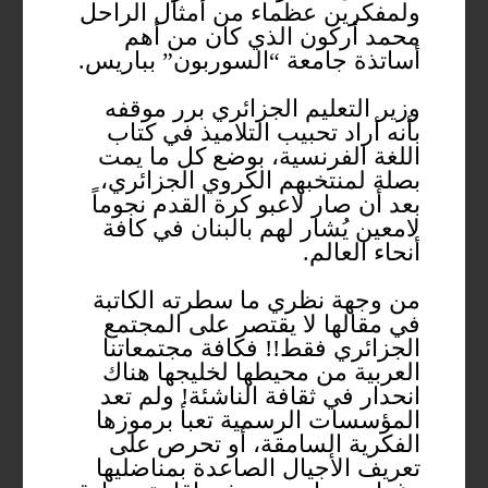
ولمفكرين عظماء من أمثال الراحل
محمد أركون الذي كان من أهم
أساتذة جامعة “السوربون” بباريس.
وزير التعليم الجزائري برر موقفه
بأنه أراد تحبيب التلاميذ في كتاب
اللغة الفرنسية، بوضع كل ما يمت
بصلة لمنتخبهم الكروي الجزائري،
بعد أن صار لاعبو كرة القدم نجوماً
لامعين يُشار لهم بالبنان في كافة
أنحاء العالم.
من وجهة نظري ما سطرته الكاتبة
في مقالها لا يقتصر على المجتمع
الجزائري فقط!! فكافة مجتمعاتنا
العربية من محيطها لخليجها هناك
انحدار في ثقافة الناشئة! ولم تعد
المؤسسات الرسمية تعبأ برموزها
الفكرية السامقة، أو تحرص على
تعريف الأجيال الصاعدة بمناضليها