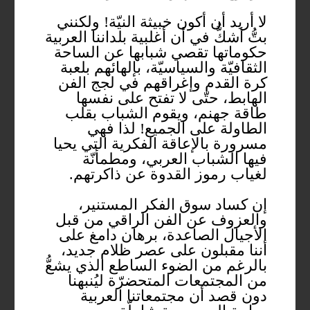
لا أريد أن أكون خبيثة النيّة! ولكنني
بتُّ أشكُّ في أن أغلبية بلداننا العربية
حكوماتها تقصي شبابها عن الساحة
الثقافيّة والسياسيّة، بإلهائهم بلعبة
كرة القدم وإغراقهم في لجج الفن
الهابط، حتّى لا تفتح على نفسها
طاقة جهنم، ويقوم الشباب بقلب
الطاولة على الجميع! لذا فهي
مسرورة بالإعاقة الفكرية التي يحيا
فيها الشباب العربي، ومطمأنّة
لغياب رموز القدوة عن ذاكرتهم.
إن كساد سوق الفكر المستنير،
والعزوف عن الفن الراقي من قبل
الأجيال الصاعدة، برهان دامغ على
أننا مقبلون على عصر ظلام جديد،
بالرغم من الضوء الساطع الذي يشعُّ
من المجتمعات المتحضرّة ليُنبهنا
دون قصد أن مجتمعاتنا العربية