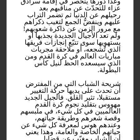
وغدا دورها ينحصر في إقامة سرادق
عزاء للتحدّث عن مناقبهم بعد
رحيلهم عن الدنيا ثم تضمر التراب
عليهم وينفضُّ الجمع لتغيب ذكراهم
مع مرور الزمن عن ذاكرة شعوبهم!
ولم تعد الأجيال الجديدة يجذبها أو
يستهويها سوى تتبّع إنجازات فريقها
الذي تُشجعه، أو ملاحقة مجريات
مباريات العالم في كرة القدم ومن
الذي سيسعده الحظ لنيل كأس
البطولة.
شريحة الشباب التي من المفترض
أن تحدث على يديها حركة التغيير
مستقبلا، تثير القلق. فالجيل الجديد
مهووس بتقليد نجوم كرة القدم
العالميين في كل شيء، في ملبسهم
وقصة شعرهم وطريقة حياتهم،
وعندهم هوس لمعرفة كل شيء عن
حياتهم الخاصة والعامة، وهذا يعني
أن الشباب مغيّب عن قضايا