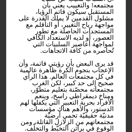
مجتمعه! والتغييب يعني بأن
المستقبل سيكون قاتم الرؤيا،
مشلول القدمين لا يملك القدرة على
مواجهة رياح التغيير، أو التأقلم مع
المستجدات الحاصلة مع تطور
العصور، أو لديه الاستعداد الكافي
لمواجهة أعاصير السلبيات التي
تُحاصره من كافة الاتجاهات.
قد يرى البعض بأن رؤيتي قاتمة، وأن
الإعجاب بنجوم الكرة ظاهرة عالمية
في كل مجتمعات العالم. هذا الرأي
صحيح إلى حد كبير، لكن الغرب
مجتمعاته محصّنة بتعليم متطوّر،
ومناخ ديمقراطي راسخ، وينعم
الأفراد بحرية التعبير التي يكفلها لهم
الدستور، والأهم هناك مؤسسات
مدنيّة حقيقيّة تحمي أرضيّة
مجتمعاتهم من الزلازل القاتلة، ومن
الوقوع في براثن التخبّط والتخلّف.