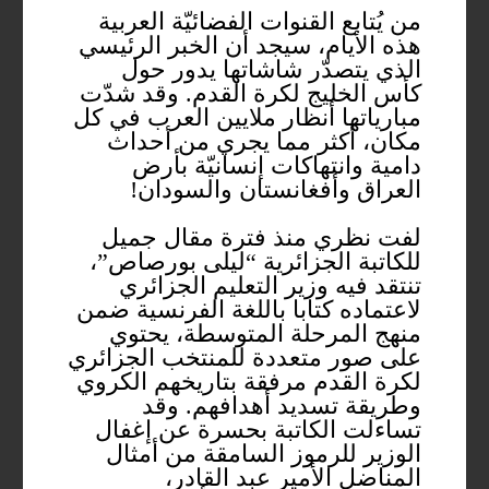
من يُتابع القنوات الفضائيّة العربية
هذه الأيام، سيجد أن الخبر الرئيسي
الذي يتصدّر شاشاتها يدور حول
كأس الخليج لكرة القدم. وقد شدّت
مبارياتها أنظار ملايين العرب في كل
مكان، أكثر مما يجري من أحداث
دامية وانتهاكات إنسانيّة بأرض
العراق وأفغانستان والسودان!
لفت نظري منذ فترة مقال جميل
للكاتبة الجزائرية “ليلى بورصاص”،
تنتقد فيه وزير التعليم الجزائري
لاعتماده كتابا باللغة الفرنسية ضمن
منهج المرحلة المتوسطة، يحتوي
على صور متعددة للمنتخب الجزائري
لكرة القدم مرفقة بتاريخهم الكروي
وطريقة تسديد أهدافهم. وقد
تساءلت الكاتبة بحسرة عن إغفال
الوزير للرموز السامقة من أمثال
المناضل الأمير عبد القادر،