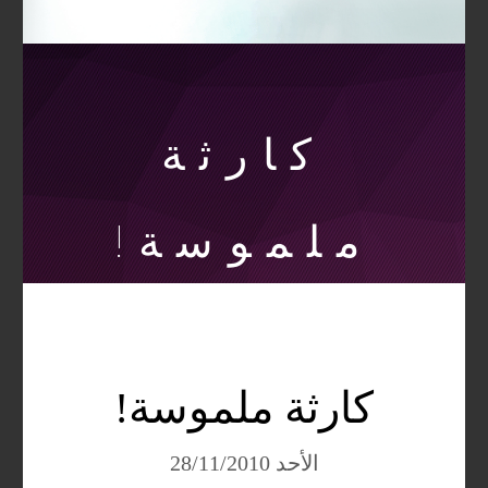
كارثة
ملموسة!
كارثة ملموسة!
الأحد 28/11/2010