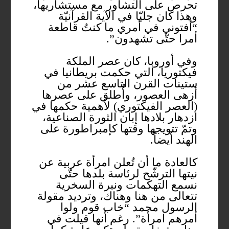
تحرص على التشاور مع مستشاريها،
وهذا كان جليّا في الآية القرآنيّة
“أفتوني في أمري ما كنتُ قاطعة
أمرا حتّى تشهدون”.
وفي أوروبا، كان عصر الملكة
فيكتوريا، التي حكمت بريطانيا في
ستينات القرن التاسع عشر من
أزهى العصور، وأُطلق على عصرها
(العصر الفيكتوري) لأهمية حكمها في
ازدهار بلادها إبان الثورة الصناعية،
وتمّ تتويجها وقتها كإمبراطورة على
الهند أيضاً.
كالعادة ما أن تُعلن امرأة عربية عن
نيتها الترشّح لرئاسة بلدها حتّى
نسمع التهكمات ونبرة السخرية
تتعالى من هنا وهناك، وترديد مقولة
الرسول محمد “خاب قوم ولوا
أمرهم امرأة”. رغم أنها قيلت في