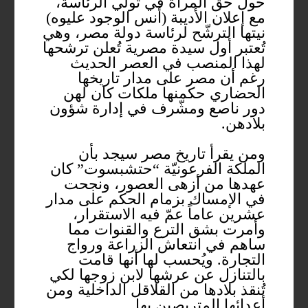
حول حق المرأة في تولّي الرئاسة،
مع إعلان الأديبة (أنس الوجود عليوه)
نيتها الترشّح لرئاسة دولة مصر، وهي
تُعتبر أول سيدة مصرية تُعلن ترشحها
لهذا المنصب في العصر الحديث
رغم أن مصر على مدار تاريخها
الحضاري حكمنها ملكات كان لهن
دور ناصع ومشّرف في إدارة شؤون
بلادهن.
ومن يقرأ تاريخ مصر سيجد بأن
الملكة الفرعونيّة “حتشبسوت” كان
عهدها من أزهى العصور، ونجحت
في الإمساك بزمام الحكم على مدار
عشرين عاماً عمّ فيه الاستقرار،
وأمرت بشق الترع والقنوات مما
ساهم في انتعاش الزراعة ورواج
التجارة. ويُحسب لها أنها قامت
بالتنازل عن عرشها لابن زوجها لكي
تُنقذ بلادها من القلاقل الداخلية ومن
أعدائها المتربصين بها.