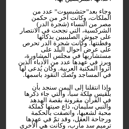
وجاء بعد”حتشبسوت” عدد من
الملكات، وكانت آخر من حكمن
مصر من النساء (شجرة الدر)
الشركسية، التي نجحت في الانتصار
على جيوش الصليبيين بذكائها
وفطنتها. وكانت شجرة الدر تحرص
على عرض أحوال البلد على
مستشاريها في مجلس المشاورة،
وبرز في عهدها عدد من الأدباء الذين
أثروا المكتبة العربية. وكان يُدعى لها
في المساجد وتُصك النقود باسمها.
وإذا انتقلنا إلى اليمن سنجد بأن
بلقيس ملكة سبأ، والتي جاء ذكرها
في القرآن مقرونة بقصة الهدهد
والنبي سليمان، ذاع صيتها كملكة
محبة لشعبها، واتصفت بالحكمة
ورجاحة العقل، وقد تمّ في عهدها
ترميم سد مأرب، وكانت هي الأخرى