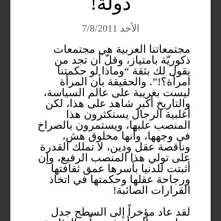
دولة!
الأحد 7/8/2011
مجتمعاتنا العربية هي مجتمعات
ذكوريّة بامتياز، وقلّ أن تجد من
يقول لك بثقة “وماذا لو حكمتنا
امرأة؟!”. والحقيقة بأن المرأة
ليست بغريبة على عالم السياسة،
والتاريخ أكبر شاهد على هذا، لكن
أغلبية الرجال يستكثرون هذا
المنصب عليها، ويستمرون بالصراخ
في وجهها، وأنها مخلوق هش،
وناقصة عقل ودين، لا تملك القدرة
على تولي هذا المنصب الرفيع، وإن
أثبتت للدنيا بأسرها عمق ثقافتها
ورجاحة عقلها وحكمتها في اتخاذ
القرارات الصائبة!
لقد عاد مؤخراً إلى السطح جدل