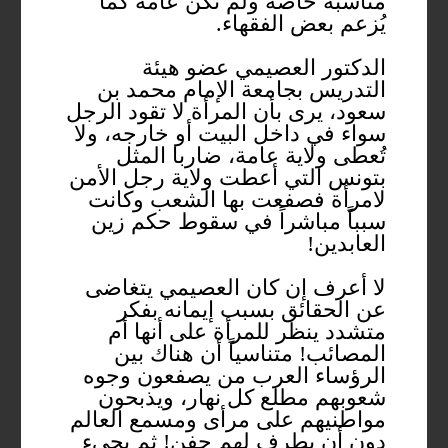
مناسبة خاصة ولم تكن عامة كما
يُزعم بعض الفقهاء.
الدكتور العصيمي عضو هيئة
التدريس بجامعة الإمام محمد بن
سعود، يرى بأن المرأة لا تقود الرجل
سواء في داخل البيت أو خارجه، ولا
تُعطى ولاية عامة، ضاربا المثل
بتونس التي أعطت ولاية رجل الأمن
لامرأة فصفعت بها الشعب وكانت
سبباً مباشراً في سقوط حكم زين
العابدين!
لا أعرف إن كان العصيمي يتغاضى
عن الحقائق بسبب إيمانه بفكر
متشدد ينظر للمرأة على أنها أم
المصائب! متناسياً أن هناك بين
الرؤساء العرب من يصفعون وجوه
شعوبهم مطلع كل نهار، ويذبحون
مواطنيهم على مرأى ومسمع العالم
دون أن يطرف لهم جفن! ثم يجيء