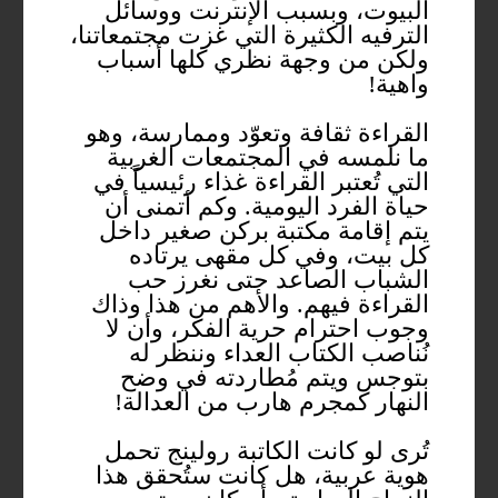
البيوت، وبسبب الإنترنت ووسائل
الترفيه الكثيرة التي غزت مجتمعاتنا،
ولكن من وجهة نظري كلها أسباب
واهية!
القراءة ثقافة وتعوّد وممارسة، وهو
ما نلمسه في المجتمعات الغربية
التي تُعتبر القراءة غذاء رئيسياً في
حياة الفرد اليومية. وكم أتمنى أن
يتم إقامة مكتبة بركن صغير داخل
كل بيت، وفي كل مقهى يرتاده
الشباب الصاعد حتى نغرز حب
القراءة فيهم. والأهم من هذا وذاك
وجوب احترام حرية الفكر، وأن لا
نُناصب الكتاب العداء وننظر له
بتوجس ويتم مُطاردته في وضح
النهار كمجرم هارب من العدالة!
تُرى لو كانت الكاتبة رولينج تحمل
هوية عربية، هل كانت ستُحقق هذا