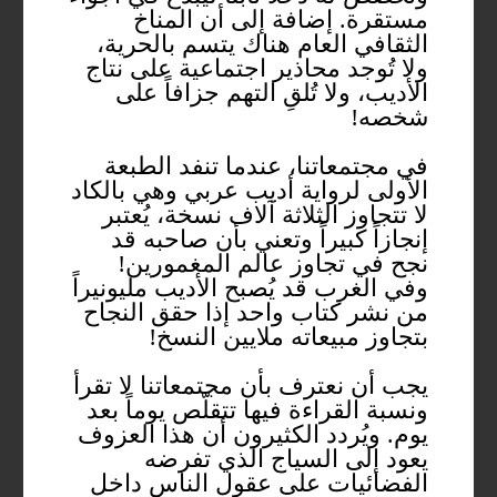
مستقرة. إضافة إلى أن المناخ
الثقافي العام هناك يتسم بالحرية،
ولا تُوجد محاذير اجتماعية على نتاج
الأديب، ولا تُلقِ التهم جزافاً على
شخصه!
في مجتمعاتنا، عندما تنفد الطبعة
الأولى لرواية أديب عربي وهي بالكاد
لا تتجاوز الثلاثة آلاف نسخة، يُعتبر
إنجازاً كبيراً وتعني بأن صاحبه قد
نجح في تجاوز عالم المغمورين!
وفي الغرب قد يُصبح الأديب مليونيراً
من نشر كتاب واحد إذا حقق النجاح
بتجاوز مبيعاته ملايين النسخ!
يجب أن نعترف بأن مجتمعاتنا لا تقرأ
ونسبة القراءة فيها تتقلّص يوماً بعد
يوم. ويُردد الكثيرون أن هذا العزوف
يعود إلى السياج الذي تفرضه
الفضائيات على عقول الناس داخل