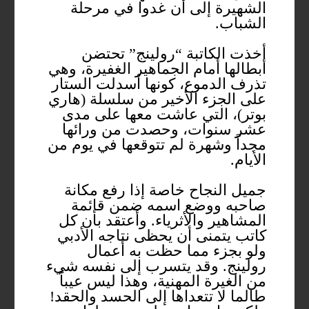
الشهيرة إلى أن غدوا في مرحلة
الشباب.
أخذت الكاتبة “رولينج” تحتضن
أبطالها أمام الجماهير الغفيرة، وهي
تذرف الدموع، كونها أسدلت الستار
على الجزء الأخير من سلسلة (هاري
بوتر)، التي عاشت معها على مدى
عشر سنوات، وحصدت من ورائها
مجداً وشهرة لم تتوقعها في يوم من
الأيام.
جميل النجاح خاصة إذا رفع مكانة
صاحبه ووضع اسمه ضمن قائمة
المشاهير والأثرياء. وأعتقد بأن كل
كاتب يتمنى أن يحظى نتاجه الأدبي
ولو بجزء مما حظت به أعمال
رولينج. وقد يتسرب إلى نفسه شيء
من الغيرة المهنية، وهذا ليس عيباً
طالما لا تتعداها إلى الحسد والحقد!