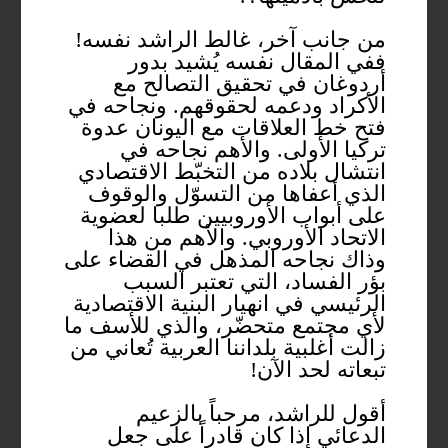
من جانب آخر، غالط الراشد نفسه!
ففي المقال نفسه يُشيد بدور
أردوغان في تحقيق التصالح مع
الأكراد ودعمه لحقوقهم. ونجاحه في
فتح خط العلاقات مع اليونان عدوة
تركيا الأولى. والأهم نجاحه في
انتشال بلاده من التخبّط الاقتصادي
الذي أعفاها من التسوّل والوقوف
على أبواب الأوروبيين طلبا لعضوية
الاتحاد الأوروبي. والأهم من هذا
وذاك نجاحه المذهل في القضاء على
بؤر الفساد، التي تعتبر السبب
الرئيسي في انهيار البنية الاقتصادية
لأي مجتمع متحضّر، والذي للأسف ما
زالت أغلبية بلداننا العربية تُعاني من
تبعاته لحد الآن!
أقول للراشد، مرحباً بالزعيم
الدعائي إذا كان قادراً على جعل