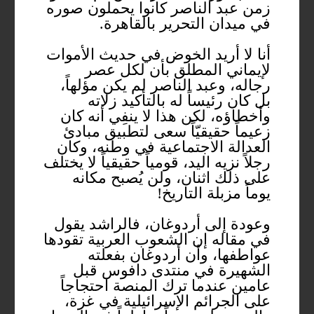
زمن عبد الناصر كانوا يحملون صوره
في ميدان التحرير بالقاهرة.
أنا لا أريد الخوض في حديث الأموات
لإيماني المطلق بأن لكل عصر
رجاله، وعبد الناصر لم يكن مؤلهاً،
بل كان رئيساً له بالتأكيد زلاته
وأخطاؤه، لكن هذا لا ينفِي أنه كان
زعيماً حقيقيّاً سعى لتطبيق مبادئ
العدالة الاجتماعية في وطنه، وكان
رجلاً نزيه اليد، قومياً حقيقياً لا يختلف
على ذلك اثنان، ولن يُصبح مكانه
يوماً مزبلة التاريخ!
وعودة إلى أردوغان، فالراشد يقول
في مقاله إن الشعوب العربية تقودها
عواطفها، وأن أردوغان بفعلته
الشهيرة في منتدى دافوس قبل
عامين عندما ترك المنصة احتجاجاً
على الجرائم الإسرائيلية في غزة،