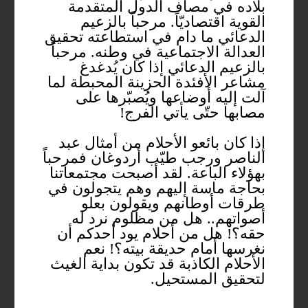
بلاده في مصاف الدول المتقدمة
القوية اقتصاديّاً. مرحباً بالزعيم
الدعائي ما دام في استطاعته تحقيق
العدالة الاجتماعية في وطنه. مرحباً
بالزعيم الدعائي إذا كان يُدغدغ
مشاعر الأفئدة الحزينة المحبطة لما
آلت إليه أوضاعها ويُصبّرها على
مصابها حتّى يأتي الفرج!
إذا كان بائعو الأحلام من أمثال عبد
الناصر ورجب طيّب أردوغان فمرحباً
بهؤلاء الباعة. لقد أصبحت مجتمعاتنا
بحاجة ماسة إليهم وهم يتجولون في
طرقات أوطانهم ويقولون بعلو
أصواتهم.. هل من مظلوم نرد له
حقه؟! هل من أحلام يود أحدكم أن
نغرسها أمام حديقة بيته؟! نعم
الأحلام الكاذبة قد تكون بداية الغيث
لتحقيق المستحيل.