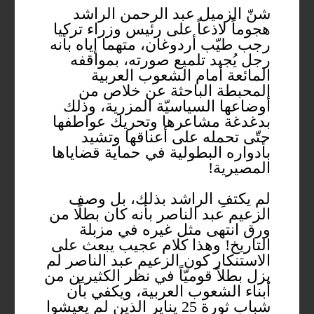
شنّ الزميل عبد الرحمن الراشد
هجوماً لاذعاً على رئيس وزراء تركيا
رجب طيّب أردوغان، متهما إياه بأنه
رجل يُجيد تلميع صورته، بمواقفه
المائعة أمام الشعوب العربية
المحبطة الباحثة عن خلاص من
أوضاعها السياسيّة المزرية، وذلك
بدغدغة مشاعرها وتحريك عواطفها
حتّى تحمله على أعناقها وتشيد
بأدواره البطولية في حماية قضاياها
المصيرية!
لم يكتفِ الراشد بذلك، بل وصف
الزعيم عبد الناصر بأنه كان بطلًا من
ورق انتهى مثل غيره في مزبلة
التاريخ! وهذا كلام عجيب يبعث على
الاستنكار كون الزعيم عبد الناصر لم
يزل بطلاً قوميّاً في نظر الكثيرين من
أبناء الشعوب العربية، ويكفي بأن
شباب ثورة 25 يناير الذين لم يعيشوا