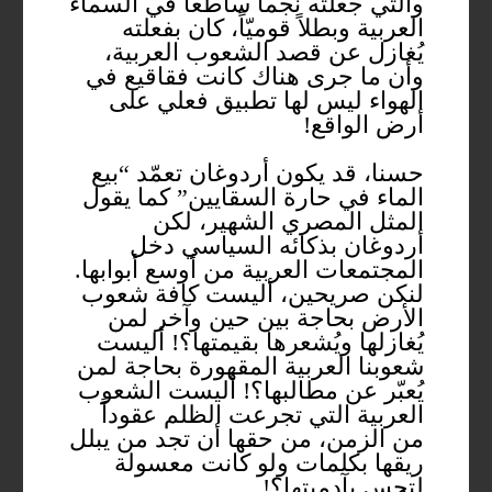
والتي جعلته نجماً ساطعاً في السماء
العربية وبطلاً قوميّاً، كان بفعلته
يُغازل عن قصد الشعوب العربية،
وأن ما جرى هناك كانت فقاقيع في
الهواء ليس لها تطبيق فعلي على
أرض الواقع!
حسنا، قد يكون أردوغان تعمّد “بيع
الماء في حارة السقايين” كما يقول
المثل المصري الشهير، لكن
أردوغان بذكائه السياسي دخل
المجتمعات العربية من أوسع أبوابها.
لنكن صريحين، أليست كافة شعوب
الأرض بحاجة بين حين وآخر لمن
يُغازلها ويُشعرها بقيمتها؟! أليست
شعوبنا العربية المقهورة بحاجة لمن
يُعبّر عن مطالبها؟! أليست الشعوب
العربية التي تجرعت الظلم عقوداً
من الزمن، من حقها أن تجد من يبلل
ريقها بكلمات ولو كانت معسولة
لتحس بآدميتها؟!