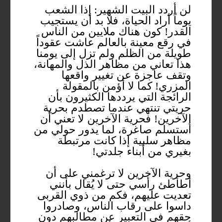
لن أردد البيت الشهير: إذا الشعب
يوماً أراد الحياة، فلا بد أن يستجيب
القدر! كون هناك ملايين من الناس
في رقع معينة بالعالم عاشت عقوداً
طويلة من الظلم ولم تزل إلى يومنا
هذا تعاني من مظاهر الذل والمهانة،
وتقف عاجزة عن تغيير واقعها
المزري! كما لا أؤمن بالمقولة
الرائجة التي يرددها الكثيرون بأن
حريتي تنتهي عندما تصطدم بحرية
الآخرين! فحرية الآخرين لا تعني أن
أستسلم صاغرة، لما يدور حولي من
مظاهر سلبية إذا كانت مرتبطة
بغيري من أبناء جلدتي!
وحرية الآخرين لا ترغمني على أن
أطأطئ رأسي حتى لا يُقال بأنني
تعديت عليهم، فكم من ذوي القربى
داسوا على رقاب الناس، وصادروا
حقهم في التعبير عن مطالبهم دون