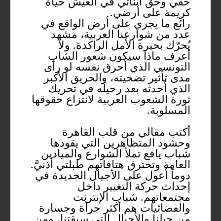
حقي وحق أبنائي في العيش حياة
كريمة على أرضي.
رائع ما يجري على أرض الواقع في
عدد من شوارعنا العربية، مشهد
يُحرّك بحيرة الأمل الراكدة. ولا
أعرف ماذا سيكون شعور الشاب
التونسي الذي أحرق نفسه لو رأى
مدى تأثير تضحيته، والحريق الأكبر
الذي أحدثه بعد رحيله في تحريك
ثورة الشعوب العربية لانتزاع حقوقها
المسلوبة.
أكتب مقالي من قلب القاهرة
وحشود المتظاهرين التي يقودها
شباب يافع تملأ الشوارع والميادين
العامة وتخترق هتافاتهم طبلتي أذنيَّ.
دوماً أعول على الأجيال الجديدة في
إحداث حركة التغيير داخل
مجتمعاتهم. شباب الإنترنت
والفضائيات هم أكثر جرأة وجسارة
من جيلنا والأجيال التي سبقتنا، ومن