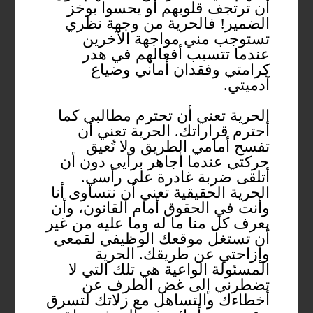
أن ترتجف قلوبهم أو يحسوا بوخز
الضمير! فالحرية من وجهة نظري
تستوجب مني مواجهة الآخرين
عندما تتسبب أفعالهم في هدر
كرامتي وفقدان أماني وضياع
آدميتي.
الحرية تعني أن تحترم مطالبي كما
أحترم قراراتك. الحرية تعني أن
تفسح أمامي الطريق ولا تُعيق
حركتي عندما أجاهر برأيي دون أن
أتلقى ضربة غادرة على رأسي.
الحرية الحقيقية تعني أن نتساوى أنا
وأنت في الحقوق أمام القانون، وأن
يعرف كل منا ما له وما عليه من غير
أن تستغل موقعك الوظيفي لقمعي
وإزاحتي عن طريقك. الحرية
المسئولة الواعية هي تلك التي لا
تضطرني إلى غض الطرف عن
أخطاءك والتساهل مع زلاتك لتسرق