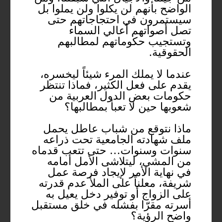
الواضح بأنهم لن يكلوا ولن يملوا بل
سيستمرون في احتجاجاتهم حتى
تصل أصواتهم أعالي السماء
وتستجيب حكوماتهم لمطالبهم
الحقوقية.
عندما لا يملك المرء شيئاً ليخسره،
يقدم على فعل الكثير، فماذا تنتظر
حكومات بعض الدول العربية من
شعوبها حين لا تعبأ بمطالبها؟
ماذا نتوقع من شباب عاطل يحمل
ملف شهادته الجامعية تحت ذراعه
سنوات وسنوات… حتى تتعب قدماه
من المشي، ليتلاشى الأمل أمامه
في نهاية الأمر لإيجاد فرصة عمل
شريفة، معلناً على الملأ عدم قدرته
على الزواج أو توفير دخل يعيل به
أسرته مقرّا بفشله في خلق مستقبل
واضح الرؤية؟