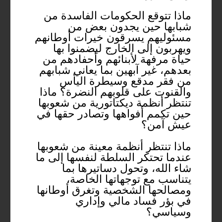
ماذا تتوقع الحكومات الفاسدة من
شبابها حين يجدون بعض من
مسئوليهم يسرقون خيرات أوطانهم
ويهربون إلى الخارج ليضمنوا بها
حياة مرفهة لأبنائهم وأحفادهم من
بعدهم، غير آبهين بما يعاني شبابهم
من فقر مدقع وسيطرة اليأس
والقنوت على قلوبهم النضرة؟ ماذا
تنتظر أنظمة ديكتاتورية من شعوبها
حين تكمم أفواهها وتصادر حقها في
عيش آمن؟
ماذا تنتظر أنظمة معينة من شعوبها
عندما تحتكر السلطة لنفسها إلى ما
شاء الله، وتحول دساتيرها بما
يتناسب مع توجهاتها الخاصة،
ومصالحها الشخصية وتغرق أوطانها
في بؤر فساد مالي وإداري
وسياسي؟