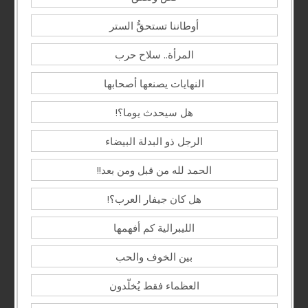
أوطاننا تستحقُّ الستر
المرأة.. سلاح حرب
النهايات يصنعها أصحابها
هل سيحدث يوما؟!
الرجل ذو البدلة البيضاء
الحمد لله من قبل ومن بعد!!
هل كان جيفار العرب؟!
الليبرالية كم أفهمها
بين الخوف والحب
العظماء فقط يُخلّدون